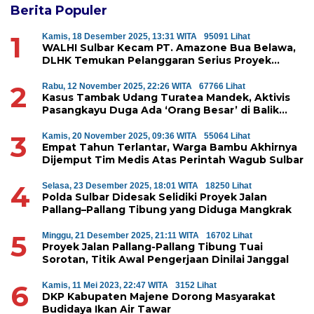
Berita Populer
1
Kamis, 18 Desember 2025, 13:31 WITA
95091 Lihat
WALHI Sulbar Kecam PT. Amazone Bua Belawa,
DLHK Temukan Pelanggaran Serius Proyek
Perumahan di Majene
2
Rabu, 12 November 2025, 22:26 WITA
67766 Lihat
Kasus Tambak Udang Turatea Mandek, Aktivis
Pasangkayu Duga Ada ‘Orang Besar’ di Balik
Penyerobotan Hutan Lindung
3
Kamis, 20 November 2025, 09:36 WITA
55064 Lihat
Empat Tahun Terlantar, Warga Bambu Akhirnya
Dijemput Tim Medis Atas Perintah Wagub Sulbar
4
Selasa, 23 Desember 2025, 18:01 WITA
18250 Lihat
Polda Sulbar Didesak Selidiki Proyek Jalan
Pallang–Pallang Tibung yang Diduga Mangkrak
5
Minggu, 21 Desember 2025, 21:11 WITA
16702 Lihat
Proyek Jalan Pallang-Pallang Tibung Tuai
Sorotan, Titik Awal Pengerjaan Dinilai Janggal
6
Kamis, 11 Mei 2023, 22:47 WITA
3152 Lihat
DKP Kabupaten Majene Dorong Masyarakat
Budidaya Ikan Air Tawar