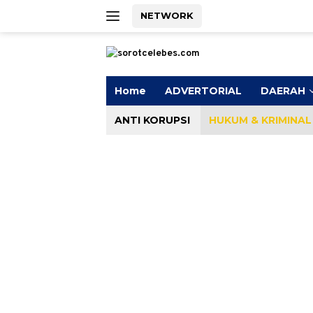
Langsung
NETWORK
ke
konten
Home
ADVERTORIAL
DAERAH
ANTI KORUPSI
HUKUM & KRIMINAL