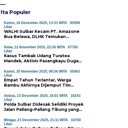
Majene Jalin Kerja Sama di
Desa Saragian
ita Populer
Kamis, 18 Desember 2025, 13:31 WITA
95090
Lihat
WALHI Sulbar Kecam PT. Amazone
Bua Belawa, DLHK Temukan
Pelanggaran Serius Proyek
Perumahan di Majene
Rabu, 12 November 2025, 22:26 WITA
67765
Lihat
Kasus Tambak Udang Turatea
Mandek, Aktivis Pasangkayu Duga
Ada ‘Orang Besar’ di Balik
Penyerobotan Hutan Lindung
Kamis, 20 November 2025, 09:36 WITA
55063
Lihat
Empat Tahun Terlantar, Warga
Bambu Akhirnya Dijemput Tim
Medis Atas Perintah Wagub Sulbar
Selasa, 23 Desember 2025, 18:01 WITA
18243
Lihat
Polda Sulbar Didesak Selidiki Proyek
Jalan Pallang–Pallang Tibung yang
Diduga Mangkrak
Minggu, 21 Desember 2025, 21:11 WITA
16700
Lihat