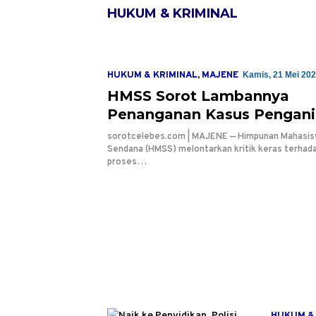
HUKUM & KRIMINAL
HUKUM & KRIMINAL
,
MAJENE
Kamis, 21 Mei 202
HMSS Sorot Lambannya
Penanganan Kasus Pengani
Desak Polres Majene Berti
sorotcelebes.com | MAJENE — Himpunan Mahasis
Tegas
Sendana (HMSS) melontarkan kritik keras terhad
proses…