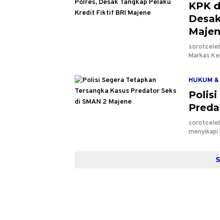
KPK d
Desak
Maje
sorotcele
Markas Ke
HUKUM & 
Polis
Preda
sorotcele
menyikapi