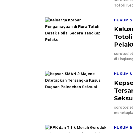
sorotceleb
Totoli, K
HUKUM & 
Kelua
Totol
Pelak
sorotceleb
di Lingkun
HUKUM & 
Kepse
Tersa
Seksu
sorotceleb
menetapka
HUKUM & 