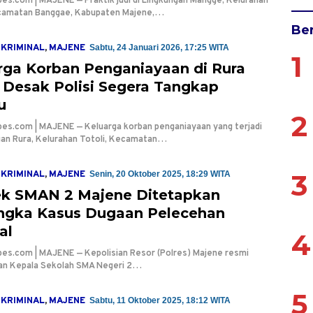
es.com | MAJENE — Praktik judi di Lingkungan Mangge, Kelurahan
ecamatan Banggae, Kabupaten Majene,…
Ber
KRIMINAL
,
MAJENE
Sabtu, 24 Januari 2026, 17:25 WITA
1
rga Korban Penganiayaan di Rura
i Desak Polisi Segera Tangkap
u
2
es.com | MAJENE — Keluarga korban penganiayaan yang terjadi
gan Rura, Kelurahan Totoli, Kecamatan…
3
KRIMINAL
,
MAJENE
Senin, 20 Oktober 2025, 18:29 WITA
k SMAN 2 Majene Ditetapkan
ngka Kasus Dugaan Pelecehan
al
4
es.com | MAJENE — Kepolisian Resor (Polres) Majene resmi
n Kepala Sekolah SMA Negeri 2…
5
KRIMINAL
,
MAJENE
Sabtu, 11 Oktober 2025, 18:12 WITA