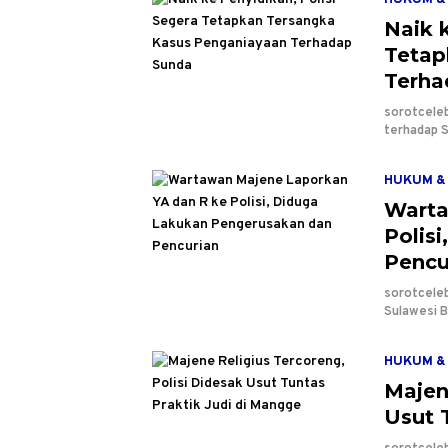
HUKUM & 
Naik 
Tetap
Terha
sorotcele
terhadap 
HUKUM & 
Warta
Polis
Pencu
sorotcele
Sulawesi B
HUKUM & 
Majen
Usut 