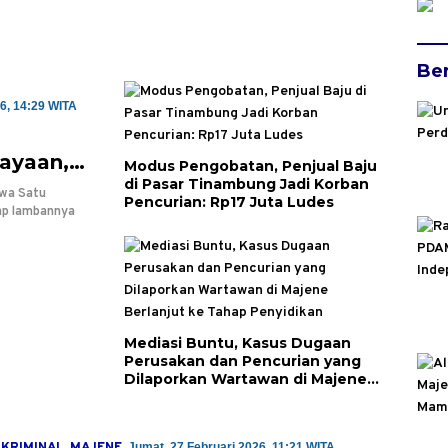
Ber
6, 14:29 WITA
ayaan,
Modus Pengobatan, Penjual Baju
di Pasar Tinambung Jadi Korban
ndak
wa Satu
Pencurian: Rp17 Juta Ludes
ap lambannya
Mediasi Buntu, Kasus Dugaan
Perusakan dan Pencurian yang
Dilaporkan Wartawan di Majene
Berlanjut ke Tahap Penyidikan
Jumat, 27 Februari 2026, 11:21 WITA