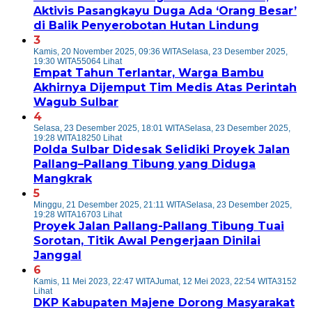
Aktivis Pasangkayu Duga Ada ‘Orang Besar’
di Balik Penyerobotan Hutan Lindung
3
Kamis, 20 November 2025, 09:36 WITA
Selasa, 23 Desember 2025,
19:30 WITA
55064 Lihat
Empat Tahun Terlantar, Warga Bambu
Akhirnya Dijemput Tim Medis Atas Perintah
Wagub Sulbar
4
Selasa, 23 Desember 2025, 18:01 WITA
Selasa, 23 Desember 2025,
19:28 WITA
18250 Lihat
Polda Sulbar Didesak Selidiki Proyek Jalan
Pallang–Pallang Tibung yang Diduga
Mangkrak
5
Minggu, 21 Desember 2025, 21:11 WITA
Selasa, 23 Desember 2025,
19:28 WITA
16703 Lihat
Proyek Jalan Pallang-Pallang Tibung Tuai
Sorotan, Titik Awal Pengerjaan Dinilai
Janggal
6
Kamis, 11 Mei 2023, 22:47 WITA
Jumat, 12 Mei 2023, 22:54 WITA
3152
Lihat
DKP Kabupaten Majene Dorong Masyarakat