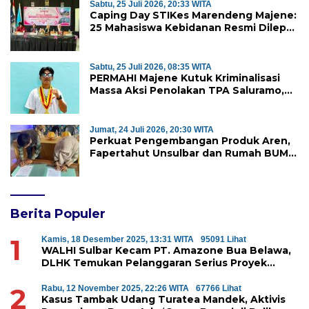
Sabtu, 25 Juli 2026, 20:33 WITA
Caping Day STIKes Marendeng Majene:
25 Mahasiswa Kebidanan Resmi Dilepas
Jalani Praktik Klinik Perdana
Sabtu, 25 Juli 2026, 08:35 WITA
PERMAHI Majene Kutuk Kriminalisasi
Massa Aksi Penolakan TPA Saluramo,
Desak Kapolda Sulbar Bebaskan Dua
Warga yang Ditangkap
Jumat, 24 Juli 2026, 20:30 WITA
Perkuat Pengembangan Produk Aren,
Fapertahut Unsulbar dan Rumah BUMN
Majene Jalin Kerja Sama di Desa
Saragian
Berita Populer
1
Kamis, 18 Desember 2025, 13:31 WITA
95091 Lihat
WALHI Sulbar Kecam PT. Amazone Bua Belawa,
DLHK Temukan Pelanggaran Serius Proyek
Perumahan di Majene
2
Rabu, 12 November 2025, 22:26 WITA
67766 Lihat
Kasus Tambak Udang Turatea Mandek, Aktivis