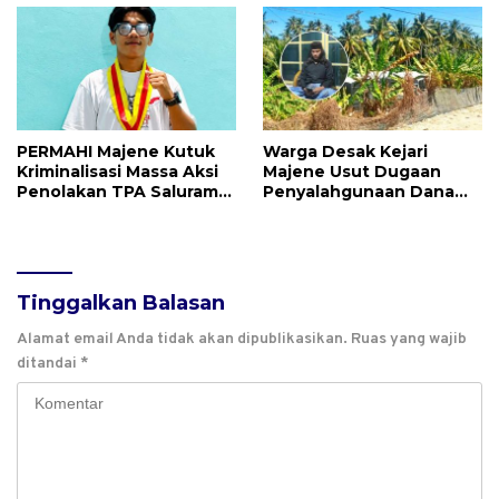
PERMAHI Majene Kutuk
Warga Desak Kejari
Kriminalisasi Massa Aksi
Majene Usut Dugaan
Penolakan TPA Saluramo,
Penyalahgunaan Dana
Desak Kapolda Sulbar
BUMDes Tallambalao
Bebaskan Dua Warga
Rp115 Juta
yang Ditangkap
Tinggalkan Balasan
Alamat email Anda tidak akan dipublikasikan.
Ruas yang wajib
ditandai
*