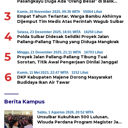
Pasangkayu Duga Ada ‘Orang Besar’ di Balik
Penyerobotan Hutan Lindung
3
Kamis, 20 November 2025, 09:36 WITA
55064 Lihat
Empat Tahun Terlantar, Warga Bambu Akhirnya
Dijemput Tim Medis Atas Perintah Wagub Sulbar
4
Selasa, 23 Desember 2025, 18:01 WITA
18250 Lihat
Polda Sulbar Didesak Selidiki Proyek Jalan
Pallang–Pallang Tibung yang Diduga Mangkrak
5
Minggu, 21 Desember 2025, 21:11 WITA
16703 Lihat
Proyek Jalan Pallang-Pallang Tibung Tuai
Sorotan, Titik Awal Pengerjaan Dinilai Janggal
6
Kamis, 11 Mei 2023, 22:47 WITA
3152 Lihat
DKP Kabupaten Majene Dorong Masyarakat
Budidaya Ikan Air Tawar
Berita Kampus
Sabtu, 1 Agustus 2026, 20:52 WITA
Unsulbar Kukuhkan 500 Lulusan,
Wisuda Perdana Program Magister Jadi
Tonggak Baru