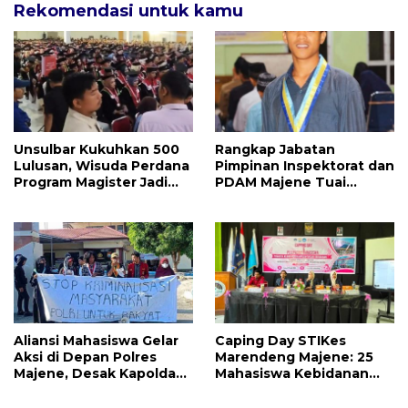
Rekomendasi untuk kamu
Unsulbar Kukuhkan 500
Rangkap Jabatan
Lulusan, Wisuda Perdana
Pimpinan Inspektorat dan
Program Magister Jadi
PDAM Majene Tuai
Tonggak Baru
Sorotan, Publik
Pertanyakan
Independensi
Pengawasan
Aliansi Mahasiswa Gelar
Caping Day STIKes
Aksi di Depan Polres
Marendeng Majene: 25
Majene, Desak Kapolda
Mahasiswa Kebidanan
Sulbar Copot Kapolres
Resmi Dilepas Jalani
Mamasa
Praktik Klinik Perdana