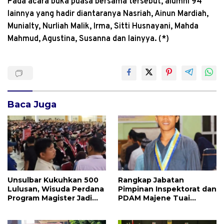
Pada acara buka puasa bersama tersebut, alumni 94
lainnya yang hadir diantaranya Nasriah, Ainun Mardiah,
Munialty, Nurliah Malik, Irma, Sitti Husnayani, Mahda
Mahmud, Agustina, Susanna dan lainyya. (*)
Baca Juga
Unsulbar Kukuhkan 500
Rangkap Jabatan
Lulusan, Wisuda Perdana
Pimpinan Inspektorat dan
Program Magister Jadi
PDAM Majene Tuai
Tonggak Baru
Sorotan, Publik
Pertanyakan