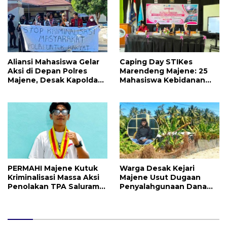
Independensi
Pengawasan
Aliansi Mahasiswa Gelar
Caping Day STIKes
Aksi di Depan Polres
Marendeng Majene: 25
Majene, Desak Kapolda
Mahasiswa Kebidanan
Sulbar Copot Kapolres
Resmi Dilepas Jalani
Mamasa
Praktik Klinik Perdana
PERMAHI Majene Kutuk
Warga Desak Kejari
Kriminalisasi Massa Aksi
Majene Usut Dugaan
Penolakan TPA Saluramo,
Penyalahgunaan Dana
Desak Kapolda Sulbar
BUMDes Tallambalao
Bebaskan Dua Warga
Rp115 Juta
yang Ditangkap