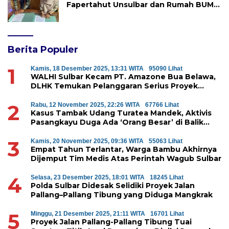
Fapertahut Unsulbar dan Rumah BUMN
Majene Jalin Kerja Sama di Desa
Saragian
Berita Populer
1
Kamis, 18 Desember 2025, 13:31 WITA
95090 Lihat
WALHI Sulbar Kecam PT. Amazone Bua Belawa,
DLHK Temukan Pelanggaran Serius Proyek
Perumahan di Majene
2
Rabu, 12 November 2025, 22:26 WITA
67766 Lihat
Kasus Tambak Udang Turatea Mandek, Aktivis
Pasangkayu Duga Ada ‘Orang Besar’ di Balik
Penyerobotan Hutan Lindung
3
Kamis, 20 November 2025, 09:36 WITA
55063 Lihat
Empat Tahun Terlantar, Warga Bambu Akhirnya
Dijemput Tim Medis Atas Perintah Wagub Sulbar
4
Selasa, 23 Desember 2025, 18:01 WITA
18245 Lihat
Polda Sulbar Didesak Selidiki Proyek Jalan
Pallang–Pallang Tibung yang Diduga Mangkrak
5
Minggu, 21 Desember 2025, 21:11 WITA
16701 Lihat
Proyek Jalan Pallang-Pallang Tibung Tuai