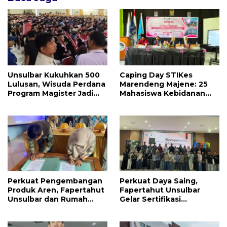
Unsulbar Kukuhkan 500
Caping Day STIKes
Lulusan, Wisuda Perdana
Marendeng Majene: 25
Program Magister Jadi
Mahasiswa Kebidanan
Tonggak Baru
Resmi Dilepas Jalani
Praktik Klinik Perdana
Perkuat Pengembangan
Perkuat Daya Saing,
Produk Aren, Fapertahut
Fapertahut Unsulbar
Unsulbar dan Rumah
Gelar Sertifikasi
BUMN Majene Jalin Kerja
Kompetensi Mahasiswa
Sama di Desa Saragian