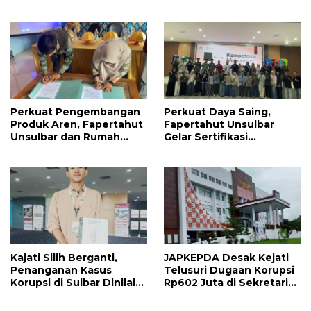
Tonggak Baru
Resmi Dilepas Jalani
Praktik Klinik Perdana
Perkuat Pengembangan
Perkuat Daya Saing,
Produk Aren, Fapertahut
Fapertahut Unsulbar
Unsulbar dan Rumah
Gelar Sertifikasi
BUMN Majene Jalin Kerja
Kompetensi Mahasiswa
Sama di Desa Saragian
Kajati Silih Berganti,
JAPKEPDA Desak Kejati
Penanganan Kasus
Telusuri Dugaan Korupsi
Korupsi di Sulbar Dinilai
Rp602 Juta di Sekretariat
Tetap Mandek
DPRD Sulbar TA 2025