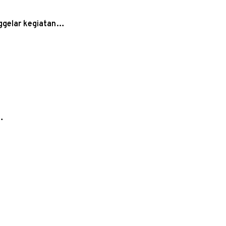
nggelar kegiatan…
…