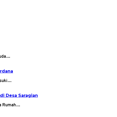
isuda…
erdana
asuki…
di Desa Saragian
ama Rumah…