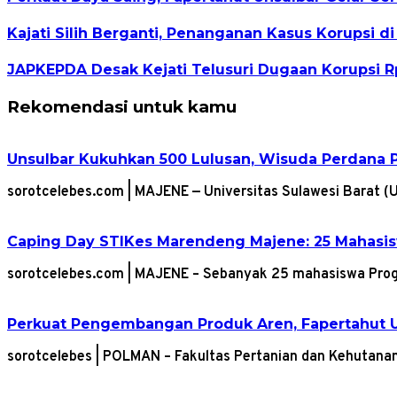
Kajati Silih Berganti, Penanganan Kasus Korupsi di
JAPKEPDA Desak Kejati Telusuri Dugaan Korupsi Rp
Rekomendasi untuk kamu
Unsulbar Kukuhkan 500 Lulusan, Wisuda Perdana 
sorotcelebes.com | MAJENE — Universitas Sulawesi Barat 
Caping Day STIKes Marendeng Majene: 25 Mahasisw
sorotcelebes.com | MAJENE – Sebanyak 25 mahasiswa Pro
Perkuat Pengembangan Produk Aren, Fapertahut U
sorotcelebes | POLMAN – Fakultas Pertanian dan Kehutana