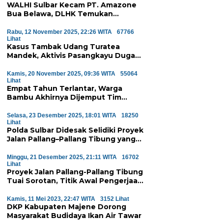
WALHI Sulbar Kecam PT. Amazone
Bua Belawa, DLHK Temukan
Pelanggaran Serius Proyek
Perumahan di Majene
Rabu, 12 November 2025, 22:26 WITA
67766
Lihat
Kasus Tambak Udang Turatea
Mandek, Aktivis Pasangkayu Duga
Ada ‘Orang Besar’ di Balik
Penyerobotan Hutan Lindung
Kamis, 20 November 2025, 09:36 WITA
55064
Lihat
Empat Tahun Terlantar, Warga
Bambu Akhirnya Dijemput Tim
Medis Atas Perintah Wagub Sulbar
Selasa, 23 Desember 2025, 18:01 WITA
18250
Lihat
Polda Sulbar Didesak Selidiki Proyek
Jalan Pallang–Pallang Tibung yang
Diduga Mangkrak
Minggu, 21 Desember 2025, 21:11 WITA
16702
Lihat
Proyek Jalan Pallang-Pallang Tibung
Tuai Sorotan, Titik Awal Pengerjaan
Dinilai Janggal
Kamis, 11 Mei 2023, 22:47 WITA
3152 Lihat
DKP Kabupaten Majene Dorong
Masyarakat Budidaya Ikan Air Tawar