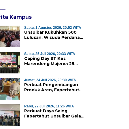
rita Kampus
Sabtu, 1 Agustus 2026, 20:52 WITA
Unsulbar Kukuhkan 500
Lulusan, Wisuda Perdana
Program Magister Jadi
Tonggak Baru
Sabtu, 25 Juli 2026, 20:33 WITA
Caping Day STIKes
Marendeng Majene: 25
Mahasiswa Kebidanan
Resmi Dilepas Jalani Praktik
Klinik Perdana
Jumat, 24 Juli 2026, 20:30 WITA
Perkuat Pengembangan
Produk Aren, Fapertahut
Unsulbar dan Rumah BUMN
Majene Jalin Kerja Sama di
Desa Saragian
Rabu, 22 Juli 2026, 11:26 WITA
Perkuat Daya Saing,
Fapertahut Unsulbar Gelar
Sertifikasi Kompetensi
Mahasiswa