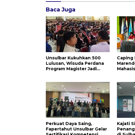
Baca Juga
Unsulbar Kukuhkan 500
Caping 
Lulusan, Wisuda Perdana
Marend
Program Magister Jadi
Mahasi
Tonggak Baru
Resmi D
Klinik 
Perkuat Daya Saing,
Kajati S
Fapertahut Unsulbar Gelar
Penang
Sertifikasi Kompetensi
di Sulba