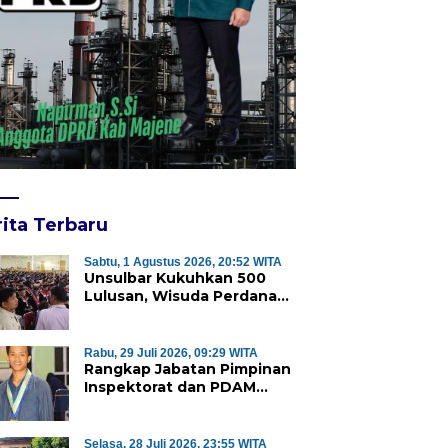
ita Terbaru
Sabtu, 1 Agustus 2026, 20:52 WITA
Unsulbar Kukuhkan 500
Lulusan, Wisuda Perdana
Program Magister Jadi
Tonggak Baru
Rabu, 29 Juli 2026, 09:29 WITA
Rangkap Jabatan Pimpinan
Inspektorat dan PDAM
Majene Tuai Sorotan,
Publik Pertanyakan
Independensi Pengawasan
Selasa, 28 Juli 2026, 23:55 WITA