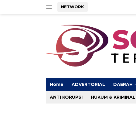
Langsung
NETWORK
ke
konten
Home
ADVERTORIAL
DAERAH
ANTI KORUPSI
HUKUM & KRIMINAL