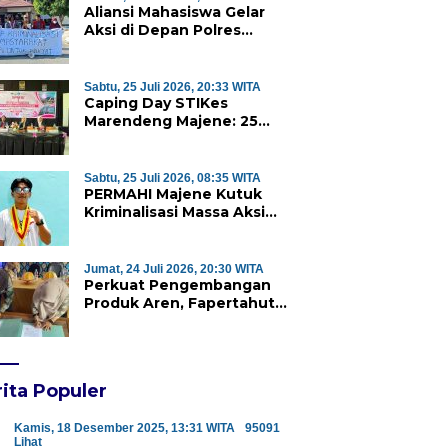
Aliansi Mahasiswa Gelar
Aksi di Depan Polres
Majene, Desak Kapolda
Sulbar Copot Kapolres
Mamasa
Sabtu, 25 Juli 2026, 20:33 WITA
Caping Day STIKes
Marendeng Majene: 25
Mahasiswa Kebidanan
Resmi Dilepas Jalani Praktik
Klinik Perdana
Sabtu, 25 Juli 2026, 08:35 WITA
PERMAHI Majene Kutuk
Kriminalisasi Massa Aksi
Penolakan TPA Saluramo,
Desak Kapolda Sulbar
Bebaskan Dua Warga yang
Jumat, 24 Juli 2026, 20:30 WITA
Ditangkap
Perkuat Pengembangan
Produk Aren, Fapertahut
Unsulbar dan Rumah BUMN
Majene Jalin Kerja Sama di
Desa Saragian
ita Populer
Kamis, 18 Desember 2025, 13:31 WITA
95091
Lihat