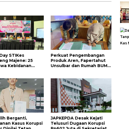
Day STIKes
Perkuat Pengembangan
eng Majene: 25
Produk Aren, Fapertahut
swa Kebidanan
Unsulbar dan Rumah BUMN
ilepas Jalani Praktik
Majene Jalin Kerja Sama di
Perdana
Desa Saragian
ilih Berganti,
JAPKEPDA Desak Kejati
anan Kasus Korupsi
Telusuri Dugaan Korupsi
r Dinilai Tetap
Rp602 Juta di Sekretariat