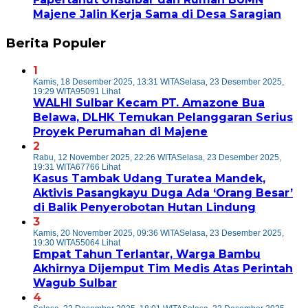
Majene Jalin Kerja Sama di Desa Saragian
Berita Populer
1
Kamis, 18 Desember 2025, 13:31 WITA
Selasa, 23 Desember 2025,
19:29 WITA
95091 Lihat
WALHI Sulbar Kecam PT. Amazone Bua
Belawa, DLHK Temukan Pelanggaran Serius
Proyek Perumahan di Majene
2
Rabu, 12 November 2025, 22:26 WITA
Selasa, 23 Desember 2025,
19:31 WITA
67766 Lihat
Kasus Tambak Udang Turatea Mandek,
Aktivis Pasangkayu Duga Ada ‘Orang Besar’
di Balik Penyerobotan Hutan Lindung
3
Kamis, 20 November 2025, 09:36 WITA
Selasa, 23 Desember 2025,
19:30 WITA
55064 Lihat
Empat Tahun Terlantar, Warga Bambu
Akhirnya Dijemput Tim Medis Atas Perintah
Wagub Sulbar
4