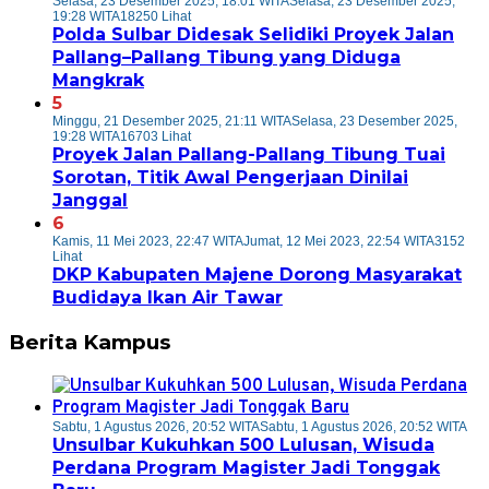
Selasa, 23 Desember 2025, 18:01 WITA
Selasa, 23 Desember 2025,
19:28 WITA
18250 Lihat
Polda Sulbar Didesak Selidiki Proyek Jalan
Pallang–Pallang Tibung yang Diduga
Mangkrak
5
Minggu, 21 Desember 2025, 21:11 WITA
Selasa, 23 Desember 2025,
19:28 WITA
16703 Lihat
Proyek Jalan Pallang-Pallang Tibung Tuai
Sorotan, Titik Awal Pengerjaan Dinilai
Janggal
6
Kamis, 11 Mei 2023, 22:47 WITA
Jumat, 12 Mei 2023, 22:54 WITA
3152
Lihat
DKP Kabupaten Majene Dorong Masyarakat
Budidaya Ikan Air Tawar
Berita Kampus
Sabtu, 1 Agustus 2026, 20:52 WITA
Sabtu, 1 Agustus 2026, 20:52 WITA
Unsulbar Kukuhkan 500 Lulusan, Wisuda
Perdana Program Magister Jadi Tonggak