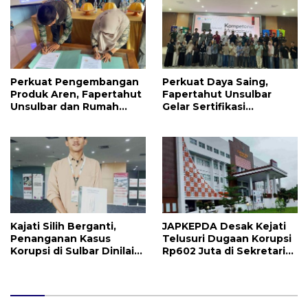
Perkuat Pengembangan
Perkuat Daya Saing,
Produk Aren, Fapertahut
Fapertahut Unsulbar
Unsulbar dan Rumah
Gelar Sertifikasi
BUMN Majene Jalin Kerja
Kompetensi Mahasiswa
Sama di Desa Saragian
Kajati Silih Berganti,
JAPKEPDA Desak Kejati
Penanganan Kasus
Telusuri Dugaan Korupsi
Korupsi di Sulbar Dinilai
Rp602 Juta di Sekretariat
Tetap Mandek
DPRD Sulbar TA 2025