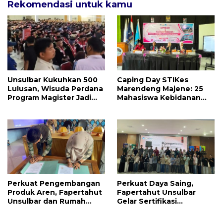
Rekomendasi untuk kamu
Unsulbar Kukuhkan 500
Caping Day STIKes
Lulusan, Wisuda Perdana
Marendeng Majene: 25
Program Magister Jadi
Mahasiswa Kebidanan
Tonggak Baru
Resmi Dilepas Jalani
Praktik Klinik Perdana
Perkuat Pengembangan
Perkuat Daya Saing,
Produk Aren, Fapertahut
Fapertahut Unsulbar
Unsulbar dan Rumah
Gelar Sertifikasi
BUMN Majene Jalin Kerja
Kompetensi Mahasiswa
Sama di Desa Saragian