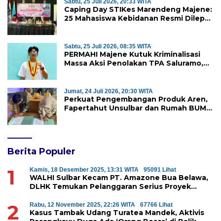
Sabtu, 25 Juli 2026, 20:33 WITA
Caping Day STIKes Marendeng Majene:
25 Mahasiswa Kebidanan Resmi Dilepas
Jalani Praktik Klinik Perdana
Sabtu, 25 Juli 2026, 08:35 WITA
PERMAHI Majene Kutuk Kriminalisasi
Massa Aksi Penolakan TPA Saluramo,
Desak Kapolda Sulbar Bebaskan Dua
Warga yang Ditangkap
Jumat, 24 Juli 2026, 20:30 WITA
Perkuat Pengembangan Produk Aren,
Fapertahut Unsulbar dan Rumah BUMN
Majene Jalin Kerja Sama di Desa
Saragian
Berita Populer
1
Kamis, 18 Desember 2025, 13:31 WITA
95091 Lihat
WALHI Sulbar Kecam PT. Amazone Bua Belawa,
DLHK Temukan Pelanggaran Serius Proyek
Perumahan di Majene
2
Rabu, 12 November 2025, 22:26 WITA
67766 Lihat
Kasus Tambak Udang Turatea Mandek, Aktivis