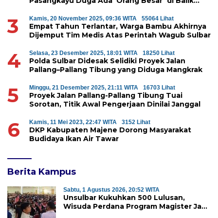
Pasangkayu Duga Ada ‘Orang Besar’ di Balik
Penyerobotan Hutan Lindung
3
Kamis, 20 November 2025, 09:36 WITA
55064 Lihat
Empat Tahun Terlantar, Warga Bambu Akhirnya
Dijemput Tim Medis Atas Perintah Wagub Sulbar
4
Selasa, 23 Desember 2025, 18:01 WITA
18250 Lihat
Polda Sulbar Didesak Selidiki Proyek Jalan
Pallang–Pallang Tibung yang Diduga Mangkrak
5
Minggu, 21 Desember 2025, 21:11 WITA
16703 Lihat
Proyek Jalan Pallang-Pallang Tibung Tuai
Sorotan, Titik Awal Pengerjaan Dinilai Janggal
6
Kamis, 11 Mei 2023, 22:47 WITA
3152 Lihat
DKP Kabupaten Majene Dorong Masyarakat
Budidaya Ikan Air Tawar
Berita Kampus
Sabtu, 1 Agustus 2026, 20:52 WITA
Unsulbar Kukuhkan 500 Lulusan,
Wisuda Perdana Program Magister Jadi
Tonggak Baru