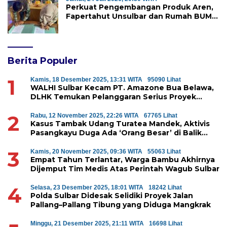
Perkuat Pengembangan Produk Aren,
Fapertahut Unsulbar dan Rumah BUMN
Majene Jalin Kerja Sama di Desa
Saragian
Berita Populer
1
Kamis, 18 Desember 2025, 13:31 WITA
95090 Lihat
WALHI Sulbar Kecam PT. Amazone Bua Belawa,
DLHK Temukan Pelanggaran Serius Proyek
Perumahan di Majene
2
Rabu, 12 November 2025, 22:26 WITA
67765 Lihat
Kasus Tambak Udang Turatea Mandek, Aktivis
Pasangkayu Duga Ada ‘Orang Besar’ di Balik
Penyerobotan Hutan Lindung
3
Kamis, 20 November 2025, 09:36 WITA
55063 Lihat
Empat Tahun Terlantar, Warga Bambu Akhirnya
Dijemput Tim Medis Atas Perintah Wagub Sulbar
4
Selasa, 23 Desember 2025, 18:01 WITA
18242 Lihat
Polda Sulbar Didesak Selidiki Proyek Jalan
Pallang–Pallang Tibung yang Diduga Mangkrak
Minggu, 21 Desember 2025, 21:11 WITA
16698 Lihat