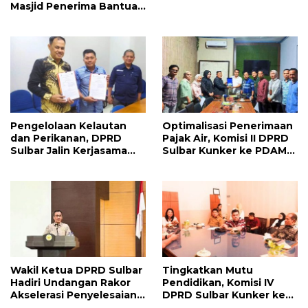
Masjid Penerima Bantuan
Hibah
Pengelolaan Kelautan
Optimalisasi Penerimaan
dan Perikanan, DPRD
Pajak Air, Komisi II DPRD
Sulbar Jalin Kerjasama
Sulbar Kunker ke PDAM
dengan LPPM Unhas
Polman
Wakil Ketua DPRD Sulbar
Tingkatkan Mutu
Hadiri Undangan Rakor
Pendidikan, Komisi IV
Akselerasi Penyelesaian
DPRD Sulbar Kunker ke
LHP BPK RI
Disdikpora Provinsi Bali