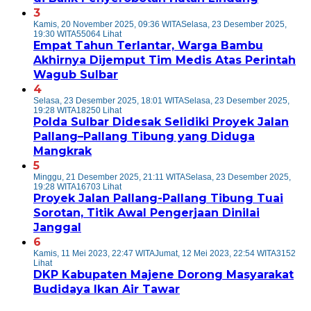
3
Kamis, 20 November 2025, 09:36 WITA
Selasa, 23 Desember 2025,
19:30 WITA
55064 Lihat
Empat Tahun Terlantar, Warga Bambu
Akhirnya Dijemput Tim Medis Atas Perintah
Wagub Sulbar
4
Selasa, 23 Desember 2025, 18:01 WITA
Selasa, 23 Desember 2025,
19:28 WITA
18250 Lihat
Polda Sulbar Didesak Selidiki Proyek Jalan
Pallang–Pallang Tibung yang Diduga
Mangkrak
5
Minggu, 21 Desember 2025, 21:11 WITA
Selasa, 23 Desember 2025,
19:28 WITA
16703 Lihat
Proyek Jalan Pallang-Pallang Tibung Tuai
Sorotan, Titik Awal Pengerjaan Dinilai
Janggal
6
Kamis, 11 Mei 2023, 22:47 WITA
Jumat, 12 Mei 2023, 22:54 WITA
3152
Lihat
DKP Kabupaten Majene Dorong Masyarakat
Budidaya Ikan Air Tawar