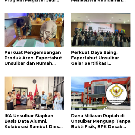
Program Magister Jadi
Mahasiswa Kebidanan
Tonggak Baru
Resmi Dilepas Jalani
Praktik Klinik Perdana
Perkuat Pengembangan
Perkuat Daya Saing,
Produk Aren, Fapertahut
Fapertahut Unsulbar
Unsulbar dan Rumah
Gelar Sertifikasi
BUMN Majene Jalin Kerja
Kompetensi Mahasiswa
Sama di Desa Saragian
IKA Unsulbar Siapkan
Dana Miliaran Rupiah di
Basis Data Alumni,
Unsulbar Menguap Tanpa
Kolaborasi Sambut Dies
Bukti Fisik, BPK Desak
Natalis ke-18
Pengembalian ke Kas