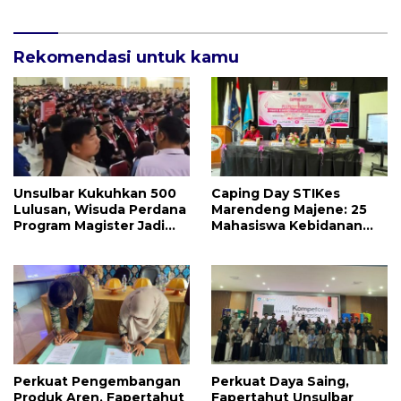
Negara
Rekomendasi untuk kamu
Unsulbar Kukuhkan 500
Caping Day STIKes
Lulusan, Wisuda Perdana
Marendeng Majene: 25
Program Magister Jadi
Mahasiswa Kebidanan
Tonggak Baru
Resmi Dilepas Jalani
Praktik Klinik Perdana
Perkuat Pengembangan
Perkuat Daya Saing,
Produk Aren, Fapertahut
Fapertahut Unsulbar