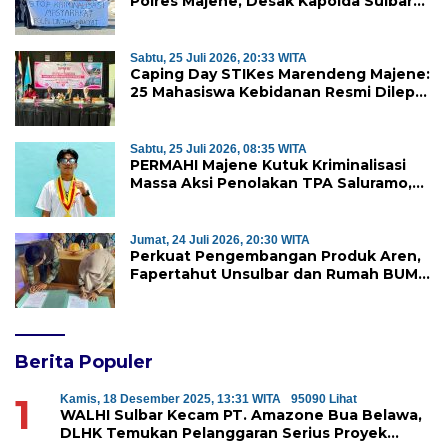
Polres Majene, Desak Kapolda Sulbar
Copot Kapolres Mamasa
Sabtu, 25 Juli 2026, 20:33 WITA
Caping Day STIKes Marendeng Majene:
25 Mahasiswa Kebidanan Resmi Dilepas
Jalani Praktik Klinik Perdana
Sabtu, 25 Juli 2026, 08:35 WITA
PERMAHI Majene Kutuk Kriminalisasi
Massa Aksi Penolakan TPA Saluramo,
Desak Kapolda Sulbar Bebaskan Dua
Warga yang Ditangkap
Jumat, 24 Juli 2026, 20:30 WITA
Perkuat Pengembangan Produk Aren,
Fapertahut Unsulbar dan Rumah BUMN
Majene Jalin Kerja Sama di Desa
Saragian
Berita Populer
1
Kamis, 18 Desember 2025, 13:31 WITA
95090 Lihat
WALHI Sulbar Kecam PT. Amazone Bua Belawa,
DLHK Temukan Pelanggaran Serius Proyek