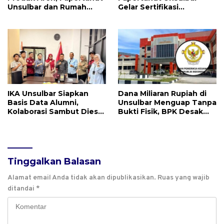
Unsulbar dan Rumah
Gelar Sertifikasi
BUMN Majene Jalin Kerja
Kompetensi Mahasiswa
Sama di Desa Saragian
IKA Unsulbar Siapkan
Dana Miliaran Rupiah di
Basis Data Alumni,
Unsulbar Menguap Tanpa
Kolaborasi Sambut Dies
Bukti Fisik, BPK Desak
Natalis ke-18
Pengembalian ke Kas
Negara
Tinggalkan Balasan
Alamat email Anda tidak akan dipublikasikan.
Ruas yang wajib
ditandai
*