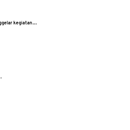
nggelar kegiatan…
…