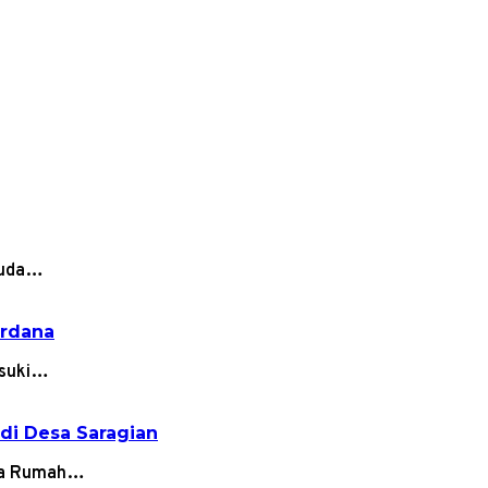
isuda…
erdana
asuki…
di Desa Saragian
ama Rumah…