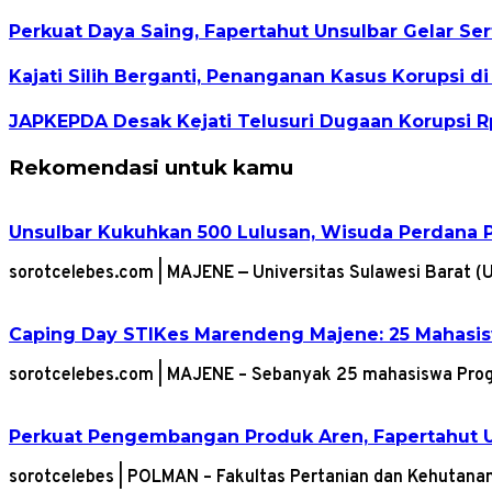
Perkuat Daya Saing, Fapertahut Unsulbar Gelar Se
Kajati Silih Berganti, Penanganan Kasus Korupsi di
JAPKEPDA Desak Kejati Telusuri Dugaan Korupsi Rp
Rekomendasi untuk kamu
Unsulbar Kukuhkan 500 Lulusan, Wisuda Perdana 
sorotcelebes.com | MAJENE — Universitas Sulawesi Barat 
Caping Day STIKes Marendeng Majene: 25 Mahasisw
sorotcelebes.com | MAJENE – Sebanyak 25 mahasiswa Pro
Perkuat Pengembangan Produk Aren, Fapertahut U
sorotcelebes | POLMAN – Fakultas Pertanian dan Kehutana