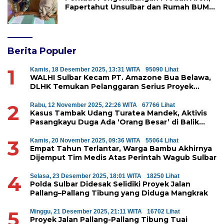
Fapertahut Unsulbar dan Rumah BUMN
Majene Jalin Kerja Sama di Desa
Saragian
Berita Populer
1
Kamis, 18 Desember 2025, 13:31 WITA
95090 Lihat
WALHI Sulbar Kecam PT. Amazone Bua Belawa,
DLHK Temukan Pelanggaran Serius Proyek
Perumahan di Majene
2
Rabu, 12 November 2025, 22:26 WITA
67766 Lihat
Kasus Tambak Udang Turatea Mandek, Aktivis
Pasangkayu Duga Ada ‘Orang Besar’ di Balik
Penyerobotan Hutan Lindung
3
Kamis, 20 November 2025, 09:36 WITA
55064 Lihat
Empat Tahun Terlantar, Warga Bambu Akhirnya
Dijemput Tim Medis Atas Perintah Wagub Sulbar
4
Selasa, 23 Desember 2025, 18:01 WITA
18250 Lihat
Polda Sulbar Didesak Selidiki Proyek Jalan
Pallang–Pallang Tibung yang Diduga Mangkrak
5
Minggu, 21 Desember 2025, 21:11 WITA
16702 Lihat
Proyek Jalan Pallang-Pallang Tibung Tuai