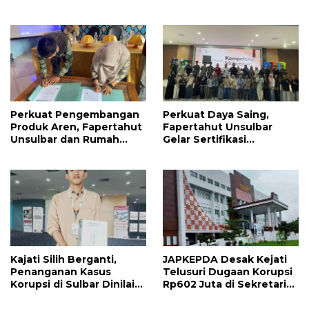
Tonggak Baru
Resmi Dilepas Jalani
Praktik Klinik Perdana
Perkuat Pengembangan
Perkuat Daya Saing,
Produk Aren, Fapertahut
Fapertahut Unsulbar
Unsulbar dan Rumah
Gelar Sertifikasi
BUMN Majene Jalin Kerja
Kompetensi Mahasiswa
Sama di Desa Saragian
Kajati Silih Berganti,
JAPKEPDA Desak Kejati
Penanganan Kasus
Telusuri Dugaan Korupsi
Korupsi di Sulbar Dinilai
Rp602 Juta di Sekretariat
Tetap Mandek
DPRD Sulbar TA 2025