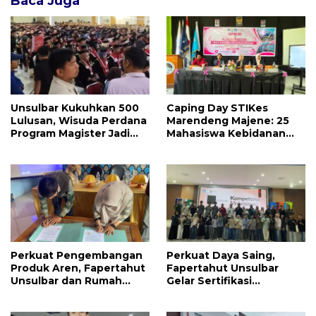
Baca Juga
Unsulbar Kukuhkan 500
Caping Day STIKes
Lulusan, Wisuda Perdana
Marendeng Majene: 25
Program Magister Jadi
Mahasiswa Kebidanan
Tonggak Baru
Resmi Dilepas Jalani
Praktik Klinik Perdana
Perkuat Pengembangan
Perkuat Daya Saing,
Produk Aren, Fapertahut
Fapertahut Unsulbar
Unsulbar dan Rumah
Gelar Sertifikasi
BUMN Majene Jalin Kerja
Kompetensi Mahasiswa
Sama di Desa Saragian