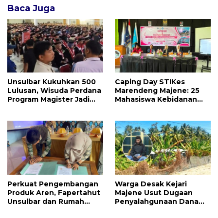
Baca Juga
Unsulbar Kukuhkan 500
Caping Day STIKes
Lulusan, Wisuda Perdana
Marendeng Majene: 25
Program Magister Jadi
Mahasiswa Kebidanan
Tonggak Baru
Resmi Dilepas Jalani
Praktik Klinik Perdana
Perkuat Pengembangan
Warga Desak Kejari
Produk Aren, Fapertahut
Majene Usut Dugaan
Unsulbar dan Rumah
Penyalahgunaan Dana
BUMN Majene Jalin Kerja
BUMDes Tallambalao