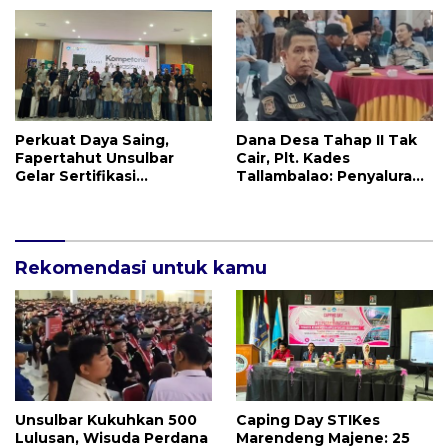
Sama di Desa Saragian
Rp115 Juta
Perkuat Daya Saing,
Dana Desa Tahap II Tak
Fapertahut Unsulbar
Cair, Plt. Kades
Gelar Sertifikasi
Tallambalao: Penyaluran
Kompetensi Mahasiswa
Dana Ketahanan Pangan
Baru 60 Persen
Rekomendasi untuk kamu
Unsulbar Kukuhkan 500
Caping Day STIKes
Lulusan, Wisuda Perdana
Marendeng Majene: 25