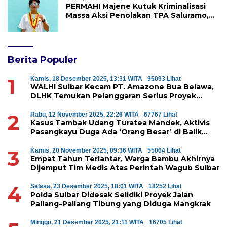
PERMAHI Majene Kutuk Kriminalisasi
Massa Aksi Penolakan TPA Saluramo,
Desak Kapolda Sulbar Bebaskan Dua
Warga yang Ditangkap
Berita Populer
1
Kamis, 18 Desember 2025, 13:31 WITA
95093 Lihat
WALHI Sulbar Kecam PT. Amazone Bua Belawa,
DLHK Temukan Pelanggaran Serius Proyek
Perumahan di Majene
2
Rabu, 12 November 2025, 22:26 WITA
67767 Lihat
Kasus Tambak Udang Turatea Mandek, Aktivis
Pasangkayu Duga Ada ‘Orang Besar’ di Balik
Penyerobotan Hutan Lindung
3
Kamis, 20 November 2025, 09:36 WITA
55064 Lihat
Empat Tahun Terlantar, Warga Bambu Akhirnya
Dijemput Tim Medis Atas Perintah Wagub Sulbar
4
Selasa, 23 Desember 2025, 18:01 WITA
18252 Lihat
Polda Sulbar Didesak Selidiki Proyek Jalan
Pallang–Pallang Tibung yang Diduga Mangkrak
Minggu, 21 Desember 2025, 21:11 WITA
16705 Lihat