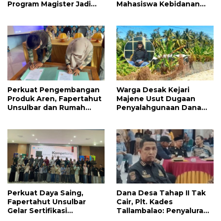
Program Magister Jadi
Mahasiswa Kebidanan
Tonggak Baru
Resmi Dilepas Jalani
Praktik Klinik Perdana
Perkuat Pengembangan
Warga Desak Kejari
Produk Aren, Fapertahut
Majene Usut Dugaan
Unsulbar dan Rumah
Penyalahgunaan Dana
BUMN Majene Jalin Kerja
BUMDes Tallambalao
Sama di Desa Saragian
Rp115 Juta
Perkuat Daya Saing,
Dana Desa Tahap II Tak
Fapertahut Unsulbar
Cair, Plt. Kades
Gelar Sertifikasi
Tallambalao: Penyaluran
Kompetensi Mahasiswa
Dana Ketahanan Pangan