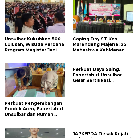
Unsulbar Kukuhkan 500
Caping Day STIKes
Lulusan, Wisuda Perdana
Marendeng Majene: 25
Program Magister Jadi
Mahasiswa Kebidanan
Tonggak Baru
Resmi Dilepas Jalani
Praktik Klinik Perdana
Perkuat Daya Saing,
Fapertahut Unsulbar
Gelar Sertifikasi
Kompetensi Mahasiswa
Perkuat Pengembangan
Produk Aren, Fapertahut
Unsulbar dan Rumah
BUMN Majene Jalin Kerja
Sama di Desa Saragian
JAPKEPDA Desak Kejati