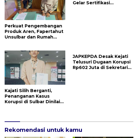
Gelar Sertifikasi
Kompetensi Mahasiswa
Perkuat Pengembangan
Produk Aren, Fapertahut
Unsulbar dan Rumah
BUMN Majene Jalin Kerja
Sama di Desa Saragian
JAPKEPDA Desak Kejati
Telusuri Dugaan Korupsi
Rp602 Juta di Sekretariat
DPRD Sulbar TA 2025
Kajati Silih Berganti,
Penanganan Kasus
Korupsi di Sulbar Dinilai
Tetap Mandek
Rekomendasi untuk kamu