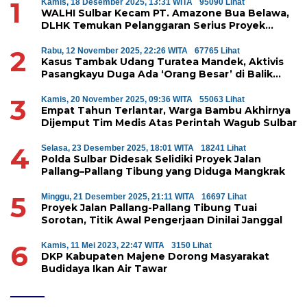
1
Kamis, 18 Desember 2025, 13:31 WITA
95090 Lihat
WALHI Sulbar Kecam PT. Amazone Bua Belawa,
DLHK Temukan Pelanggaran Serius Proyek
Perumahan di Majene
2
Rabu, 12 November 2025, 22:26 WITA
67765 Lihat
Kasus Tambak Udang Turatea Mandek, Aktivis
Pasangkayu Duga Ada ‘Orang Besar’ di Balik
Penyerobotan Hutan Lindung
3
Kamis, 20 November 2025, 09:36 WITA
55063 Lihat
Empat Tahun Terlantar, Warga Bambu Akhirnya
Dijemput Tim Medis Atas Perintah Wagub Sulbar
4
Selasa, 23 Desember 2025, 18:01 WITA
18241 Lihat
Polda Sulbar Didesak Selidiki Proyek Jalan
Pallang–Pallang Tibung yang Diduga Mangkrak
5
Minggu, 21 Desember 2025, 21:11 WITA
16697 Lihat
Proyek Jalan Pallang-Pallang Tibung Tuai
Sorotan, Titik Awal Pengerjaan Dinilai Janggal
6
Kamis, 11 Mei 2023, 22:47 WITA
3150 Lihat
DKP Kabupaten Majene Dorong Masyarakat
Budidaya Ikan Air Tawar