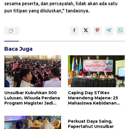
sesama peserta, dan percayalah, tidak akan ada satu
pun titipan yang diluluskan,” tandasnya.
Baca Juga
Unsulbar Kukuhkan 500
Caping Day STIKes
Lulusan, Wisuda Perdana
Marendeng Majene: 25
Program Magister Jadi
Mahasiswa Kebidanan
Tonggak Baru
Resmi Dilepas Jalani
Praktik Klinik Perdana
Perkuat Daya Saing,
Fapertahut Unsulbar