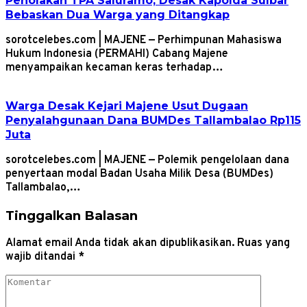
Penolakan TPA Saluramo, Desak Kapolda Sulbar
Bebaskan Dua Warga yang Ditangkap
sorotcelebes.com | MAJENE — Perhimpunan Mahasiswa
Hukum Indonesia (PERMAHI) Cabang Majene
menyampaikan kecaman keras terhadap…
Warga Desak Kejari Majene Usut Dugaan
Penyalahgunaan Dana BUMDes Tallambalao Rp115
Juta
sorotcelebes.com | MAJENE — Polemik pengelolaan dana
penyertaan modal Badan Usaha Milik Desa (BUMDes)
Tallambalao,…
Tinggalkan Balasan
Alamat email Anda tidak akan dipublikasikan.
Ruas yang
wajib ditandai
*