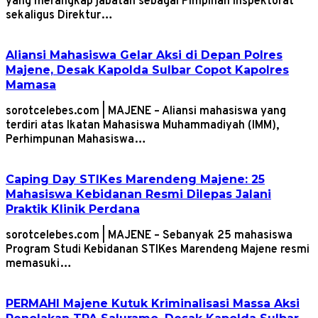
yang merangkap jabatan sebagai Pimpinan Inspektorat
sekaligus Direktur…
Aliansi Mahasiswa Gelar Aksi di Depan Polres
Majene, Desak Kapolda Sulbar Copot Kapolres
Mamasa
sorotcelebes.com | MAJENE – Aliansi mahasiswa yang
terdiri atas Ikatan Mahasiswa Muhammadiyah (IMM),
Perhimpunan Mahasiswa…
Caping Day STIKes Marendeng Majene: 25
Mahasiswa Kebidanan Resmi Dilepas Jalani
Praktik Klinik Perdana
sorotcelebes.com | MAJENE – Sebanyak 25 mahasiswa
Program Studi Kebidanan STIKes Marendeng Majene resmi
memasuki…
PERMAHI Majene Kutuk Kriminalisasi Massa Aksi