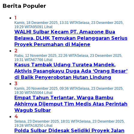
Berita Populer
1
Kamis, 18 Desember 2025, 13:31 WITA
Selasa, 23 Desember 2025,
19:29 WITA
95091 Lihat
WALHI Sulbar Kecam PT. Amazone Bua
Belawa, DLHK Temukan Pelanggaran Serius
Proyek Perumahan di Majene
2
Rabu, 12 November 2025, 22:26 WITA
Selasa, 23 Desember 2025,
19:31 WITA
67766 Lihat
Kasus Tambak Udang Turatea Mandek,
Aktivis Pasangkayu Duga Ada ‘Orang Besar’
di Balik Penyerobotan Hutan Lindung
3
Kamis, 20 November 2025, 09:36 WITA
Selasa, 23 Desember 2025,
19:30 WITA
55064 Lihat
Empat Tahun Terlantar, Warga Bambu
Akhirnya Dijemput Tim Medis Atas Perintah
Wagub Sulbar
4
Selasa, 23 Desember 2025, 18:01 WITA
Selasa, 23 Desember 2025,
19:28 WITA
18250 Lihat
Polda Sulbar Didesak Selidiki Proyek Jalan