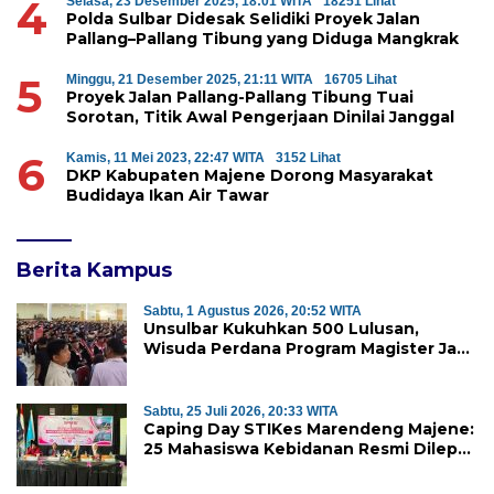
4
Selasa, 23 Desember 2025, 18:01 WITA
18251 Lihat
Polda Sulbar Didesak Selidiki Proyek Jalan
Pallang–Pallang Tibung yang Diduga Mangkrak
5
Minggu, 21 Desember 2025, 21:11 WITA
16705 Lihat
Proyek Jalan Pallang-Pallang Tibung Tuai
Sorotan, Titik Awal Pengerjaan Dinilai Janggal
6
Kamis, 11 Mei 2023, 22:47 WITA
3152 Lihat
DKP Kabupaten Majene Dorong Masyarakat
Budidaya Ikan Air Tawar
Berita Kampus
Sabtu, 1 Agustus 2026, 20:52 WITA
Unsulbar Kukuhkan 500 Lulusan,
Wisuda Perdana Program Magister Jadi
Tonggak Baru
Sabtu, 25 Juli 2026, 20:33 WITA
Caping Day STIKes Marendeng Majene:
25 Mahasiswa Kebidanan Resmi Dilepas
Jalani Praktik Klinik Perdana