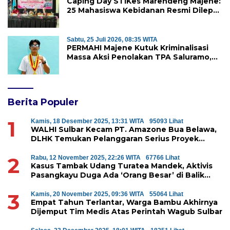
Caping Day STIKes Marendeng Majene:
25 Mahasiswa Kebidanan Resmi Dilepas
Jalani Praktik Klinik Perdana
Sabtu, 25 Juli 2026, 08:35 WITA
PERMAHI Majene Kutuk Kriminalisasi
Massa Aksi Penolakan TPA Saluramo,
Desak Kapolda Sulbar Bebaskan Dua
Warga yang Ditangkap
Berita Populer
1
Kamis, 18 Desember 2025, 13:31 WITA
95093 Lihat
WALHI Sulbar Kecam PT. Amazone Bua Belawa,
DLHK Temukan Pelanggaran Serius Proyek
Perumahan di Majene
2
Rabu, 12 November 2025, 22:26 WITA
67766 Lihat
Kasus Tambak Udang Turatea Mandek, Aktivis
Pasangkayu Duga Ada ‘Orang Besar’ di Balik
Penyerobotan Hutan Lindung
3
Kamis, 20 November 2025, 09:36 WITA
55064 Lihat
Empat Tahun Terlantar, Warga Bambu Akhirnya
Dijemput Tim Medis Atas Perintah Wagub Sulbar