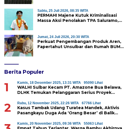
Sabtu, 25 Juli 2026, 08:35 WITA
PERMAHI Majene Kutuk Kriminalisasi
Massa Aksi Penolakan TPA Saluramo,
Desak Kapolda Sulbar Bebaskan Dua
Warga yang Ditangkap
Jumat, 24 Juli 2026, 20:30 WITA
Perkuat Pengembangan Produk Aren,
Fapertahut Unsulbar dan Rumah BUMN
Majene Jalin Kerja Sama di Desa
Saragian
Berita Populer
1
Kamis, 18 Desember 2025, 13:31 WITA
95090 Lihat
WALHI Sulbar Kecam PT. Amazone Bua Belawa,
DLHK Temukan Pelanggaran Serius Proyek
Perumahan di Majene
2
Rabu, 12 November 2025, 22:26 WITA
67766 Lihat
Kasus Tambak Udang Turatea Mandek, Aktivis
Pasangkayu Duga Ada ‘Orang Besar’ di Balik
Penyerobotan Hutan Lindung
3
Kamis, 20 November 2025, 09:36 WITA
55063 Lihat
Empat Tahun Terlantar, Warga Bambu Akhirnya