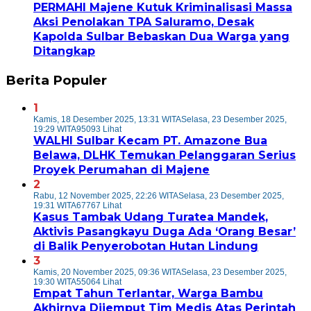
PERMAHI Majene Kutuk Kriminalisasi Massa
Aksi Penolakan TPA Saluramo, Desak
Kapolda Sulbar Bebaskan Dua Warga yang
Ditangkap
Berita Populer
1
Kamis, 18 Desember 2025, 13:31 WITA
Selasa, 23 Desember 2025,
19:29 WITA
95093 Lihat
WALHI Sulbar Kecam PT. Amazone Bua
Belawa, DLHK Temukan Pelanggaran Serius
Proyek Perumahan di Majene
2
Rabu, 12 November 2025, 22:26 WITA
Selasa, 23 Desember 2025,
19:31 WITA
67767 Lihat
Kasus Tambak Udang Turatea Mandek,
Aktivis Pasangkayu Duga Ada ‘Orang Besar’
di Balik Penyerobotan Hutan Lindung
3
Kamis, 20 November 2025, 09:36 WITA
Selasa, 23 Desember 2025,
19:30 WITA
55064 Lihat
Empat Tahun Terlantar, Warga Bambu
Akhirnya Dijemput Tim Medis Atas Perintah