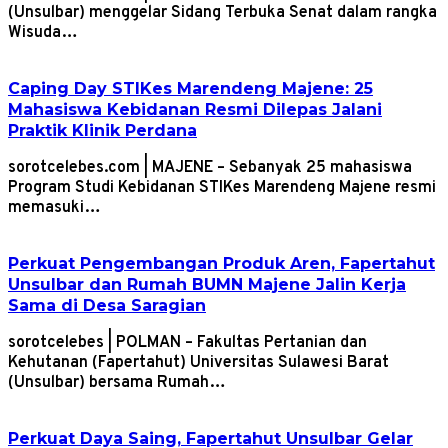
(Unsulbar) menggelar Sidang Terbuka Senat dalam rangka
Wisuda…
Caping Day STIKes Marendeng Majene: 25
Mahasiswa Kebidanan Resmi Dilepas Jalani
Praktik Klinik Perdana
sorotcelebes.com | MAJENE – Sebanyak 25 mahasiswa
Program Studi Kebidanan STIKes Marendeng Majene resmi
memasuki…
Perkuat Pengembangan Produk Aren, Fapertahut
Unsulbar dan Rumah BUMN Majene Jalin Kerja
Sama di Desa Saragian
sorotcelebes | POLMAN – Fakultas Pertanian dan
Kehutanan (Fapertahut) Universitas Sulawesi Barat
(Unsulbar) bersama Rumah…
Perkuat Daya Saing, Fapertahut Unsulbar Gelar