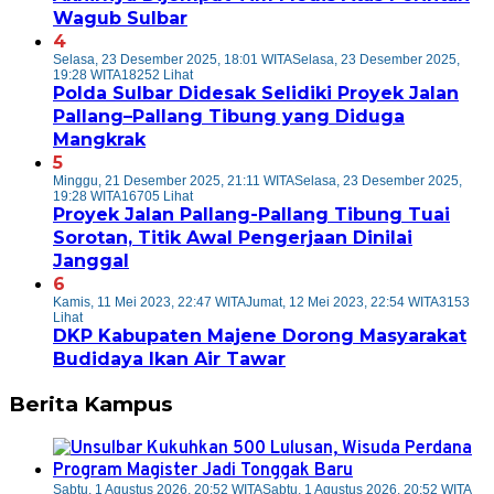
Wagub Sulbar
4
Selasa, 23 Desember 2025, 18:01 WITA
Selasa, 23 Desember 2025,
19:28 WITA
18252 Lihat
Polda Sulbar Didesak Selidiki Proyek Jalan
Pallang–Pallang Tibung yang Diduga
Mangkrak
5
Minggu, 21 Desember 2025, 21:11 WITA
Selasa, 23 Desember 2025,
19:28 WITA
16705 Lihat
Proyek Jalan Pallang-Pallang Tibung Tuai
Sorotan, Titik Awal Pengerjaan Dinilai
Janggal
6
Kamis, 11 Mei 2023, 22:47 WITA
Jumat, 12 Mei 2023, 22:54 WITA
3153
Lihat
DKP Kabupaten Majene Dorong Masyarakat
Budidaya Ikan Air Tawar
Berita Kampus
Sabtu, 1 Agustus 2026, 20:52 WITA
Sabtu, 1 Agustus 2026, 20:52 WITA