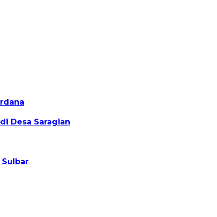
erdana
di Desa Saragian
 Sulbar