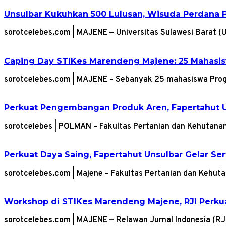
Unsulbar Kukuhkan 500 Lulusan, Wisuda Perdana 
sorotcelebes.com | MAJENE — Universitas Sulawesi Barat 
Caping Day STIKes Marendeng Majene: 25 Mahasisw
sorotcelebes.com | MAJENE – Sebanyak 25 mahasiswa Pro
Perkuat Pengembangan Produk Aren, Fapertahut U
sorotcelebes | POLMAN – Fakultas Pertanian dan Kehutana
Perkuat Daya Saing, Fapertahut Unsulbar Gelar Se
sorotcelebes.com | Majene – Fakultas Pertanian dan Kehut
Workshop di STIKes Marendeng Majene, RJI Perkuat 
sorotcelebes.com | MAJENE — Relawan Jurnal Indonesia (R