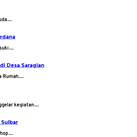
isuda…
erdana
asuki…
di Desa Saragian
ama Rumah…
nggelar kegiatan…
 Sulbar
kshop…