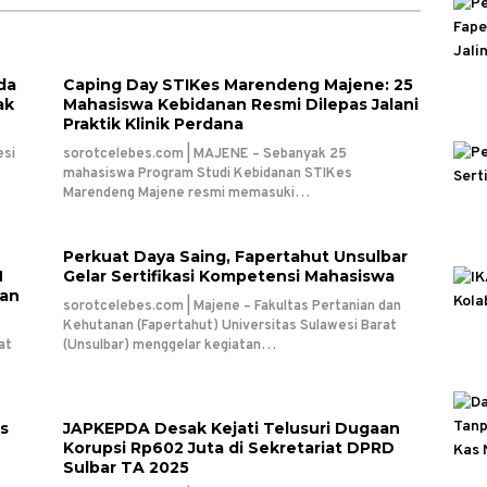
da
Caping Day STIKes Marendeng Majene: 25
ak
Mahasiswa Kebidanan Resmi Dilepas Jalani
Praktik Klinik Perdana
esi
sorotcelebes.com | MAJENE – Sebanyak 25
mahasiswa Program Studi Kebidanan STIKes
Marendeng Majene resmi memasuki…
Perkuat Daya Saing, Fapertahut Unsulbar
N
Gelar Sertifikasi Kompetensi Mahasiswa
ian
sorotcelebes.com | Majene – Fakultas Pertanian dan
Kehutanan (Fapertahut) Universitas Sulawesi Barat
at
(Unsulbar) menggelar kegiatan…
us
JAPKEPDA Desak Kejati Telusuri Dugaan
Korupsi Rp602 Juta di Sekretariat DPRD
Sulbar TA 2025