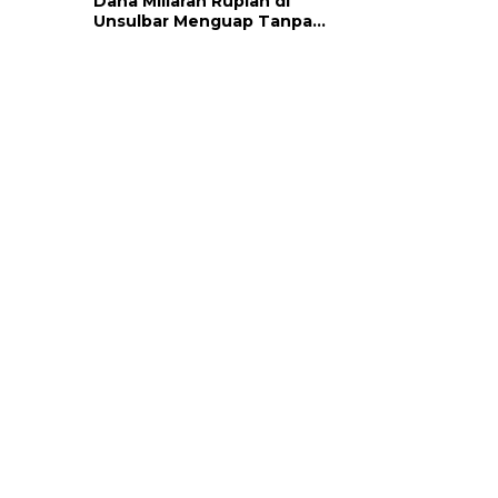
Dana Miliaran Rupiah di
Unsulbar Menguap Tanpa
Bukti Fisik, BPK Desak
Pengembalian ke Kas
Negara