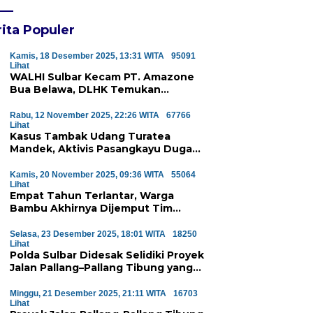
Majene Jalin Kerja Sama di
Desa Saragian
ita Populer
Kamis, 18 Desember 2025, 13:31 WITA
95091
Lihat
WALHI Sulbar Kecam PT. Amazone
Bua Belawa, DLHK Temukan
Pelanggaran Serius Proyek
Perumahan di Majene
Rabu, 12 November 2025, 22:26 WITA
67766
Lihat
Kasus Tambak Udang Turatea
Mandek, Aktivis Pasangkayu Duga
Ada ‘Orang Besar’ di Balik
Penyerobotan Hutan Lindung
Kamis, 20 November 2025, 09:36 WITA
55064
Lihat
Empat Tahun Terlantar, Warga
Bambu Akhirnya Dijemput Tim
Medis Atas Perintah Wagub Sulbar
Selasa, 23 Desember 2025, 18:01 WITA
18250
Lihat
Polda Sulbar Didesak Selidiki Proyek
Jalan Pallang–Pallang Tibung yang
Diduga Mangkrak
Minggu, 21 Desember 2025, 21:11 WITA
16703
Lihat