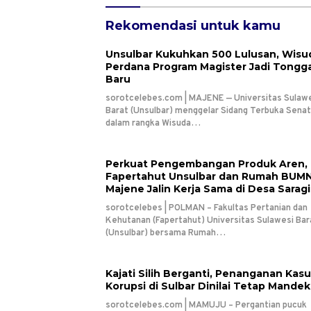
Rekomendasi untuk kamu
Unsulbar Kukuhkan 500 Lulusan, Wisu
Perdana Program Magister Jadi Tongg
Baru
sorotcelebes.com | MAJENE — Universitas Sulaw
Barat (Unsulbar) menggelar Sidang Terbuka Senat
dalam rangka Wisuda…
Perkuat Pengembangan Produk Aren,
Fapertahut Unsulbar dan Rumah BUM
Majene Jalin Kerja Sama di Desa Sarag
sorotcelebes | POLMAN – Fakultas Pertanian dan
Kehutanan (Fapertahut) Universitas Sulawesi Bar
(Unsulbar) bersama Rumah…
Kajati Silih Berganti, Penanganan Kas
Korupsi di Sulbar Dinilai Tetap Mandek
sorotcelebes.com | MAMUJU – Pergantian pucuk