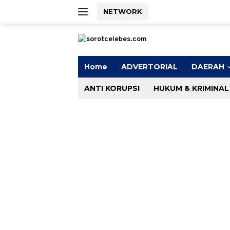
Langsung
NETWORK
ke
konten
Home
ADVERTORIAL
DAERAH
ANTI KORUPSI
HUKUM & KRIMINAL