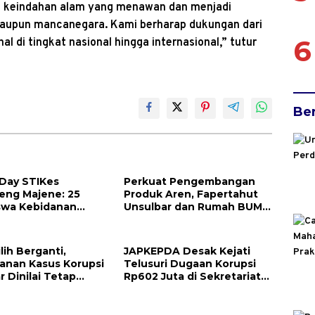
n keindahan alam yang menawan dan menjadi
 maupun mancanegara. Kami berharap dukungan dari
6
l di tingkat nasional hingga internasional,” tutur
Be
Day STIKes
Perkuat Pengembangan
eng Majene: 25
Produk Aren, Fapertahut
swa Kebidanan
Unsulbar dan Rumah BUMN
ilepas Jalani Praktik
Majene Jalin Kerja Sama di
Perdana
Desa Saragian
ilih Berganti,
JAPKEPDA Desak Kejati
anan Kasus Korupsi
Telusuri Dugaan Korupsi
r Dinilai Tetap
Rp602 Juta di Sekretariat
k
DPRD Sulbar TA 2025