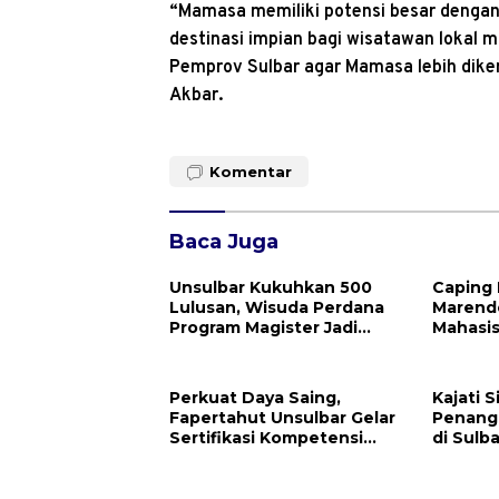
“Mamasa memiliki potensi besar denga
destinasi impian bagi wisatawan lokal
Pemprov Sulbar agar Mamasa lebih dikena
Akbar.
Komentar
Baca Juga
Unsulbar Kukuhkan 500
Caping 
Lulusan, Wisuda Perdana
Marend
Program Magister Jadi
Mahasi
Tonggak Baru
Resmi D
Klinik 
Perkuat Daya Saing,
Kajati S
Fapertahut Unsulbar Gelar
Penang
Sertifikasi Kompetensi
di Sulba
Mahasiswa
Mande