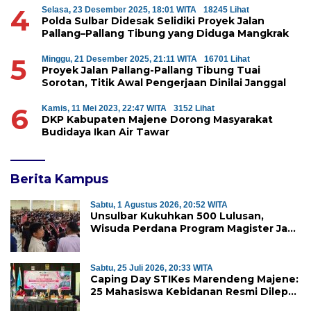
4
Selasa, 23 Desember 2025, 18:01 WITA
18245 Lihat
Polda Sulbar Didesak Selidiki Proyek Jalan
Pallang–Pallang Tibung yang Diduga Mangkrak
5
Minggu, 21 Desember 2025, 21:11 WITA
16701 Lihat
Proyek Jalan Pallang-Pallang Tibung Tuai
Sorotan, Titik Awal Pengerjaan Dinilai Janggal
6
Kamis, 11 Mei 2023, 22:47 WITA
3152 Lihat
DKP Kabupaten Majene Dorong Masyarakat
Budidaya Ikan Air Tawar
Berita Kampus
Sabtu, 1 Agustus 2026, 20:52 WITA
Unsulbar Kukuhkan 500 Lulusan,
Wisuda Perdana Program Magister Jadi
Tonggak Baru
Sabtu, 25 Juli 2026, 20:33 WITA
Caping Day STIKes Marendeng Majene:
25 Mahasiswa Kebidanan Resmi Dilepas
Jalani Praktik Klinik Perdana