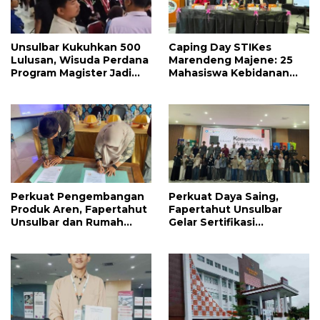
Unsulbar Kukuhkan 500
Caping Day STIKes
Lulusan, Wisuda Perdana
Marendeng Majene: 25
Program Magister Jadi
Mahasiswa Kebidanan
Tonggak Baru
Resmi Dilepas Jalani
Praktik Klinik Perdana
Perkuat Pengembangan
Perkuat Daya Saing,
Produk Aren, Fapertahut
Fapertahut Unsulbar
Unsulbar dan Rumah
Gelar Sertifikasi
BUMN Majene Jalin Kerja
Kompetensi Mahasiswa
Sama di Desa Saragian