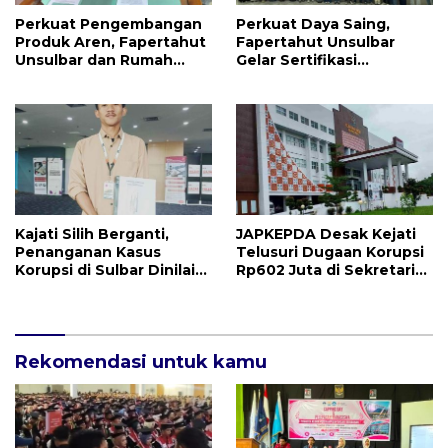
Perkuat Pengembangan
Perkuat Daya Saing,
Produk Aren, Fapertahut
Fapertahut Unsulbar
Unsulbar dan Rumah
Gelar Sertifikasi
BUMN Majene Jalin Kerja
Kompetensi Mahasiswa
Sama di Desa Saragian
Kajati Silih Berganti,
JAPKEPDA Desak Kejati
Penanganan Kasus
Telusuri Dugaan Korupsi
Korupsi di Sulbar Dinilai
Rp602 Juta di Sekretariat
Tetap Mandek
DPRD Sulbar TA 2025
Rekomendasi untuk kamu