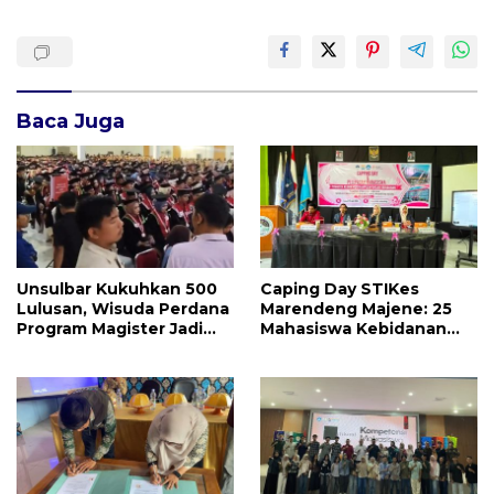
Baca Juga
Unsulbar Kukuhkan 500
Caping Day STIKes
Lulusan, Wisuda Perdana
Marendeng Majene: 25
Program Magister Jadi
Mahasiswa Kebidanan
Tonggak Baru
Resmi Dilepas Jalani
Praktik Klinik Perdana