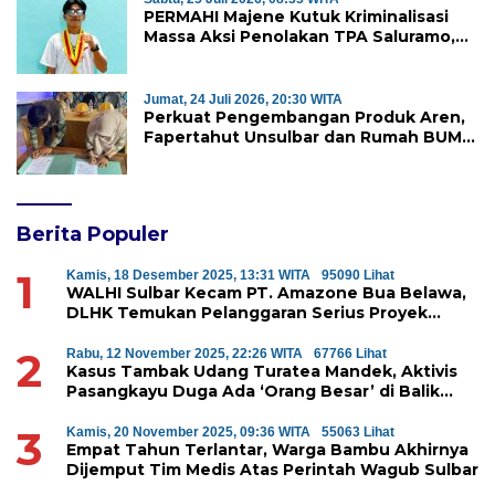
PERMAHI Majene Kutuk Kriminalisasi
Massa Aksi Penolakan TPA Saluramo,
Desak Kapolda Sulbar Bebaskan Dua
Warga yang Ditangkap
Jumat, 24 Juli 2026, 20:30 WITA
Perkuat Pengembangan Produk Aren,
Fapertahut Unsulbar dan Rumah BUMN
Majene Jalin Kerja Sama di Desa
Saragian
Berita Populer
1
Kamis, 18 Desember 2025, 13:31 WITA
95090 Lihat
WALHI Sulbar Kecam PT. Amazone Bua Belawa,
DLHK Temukan Pelanggaran Serius Proyek
Perumahan di Majene
2
Rabu, 12 November 2025, 22:26 WITA
67766 Lihat
Kasus Tambak Udang Turatea Mandek, Aktivis
Pasangkayu Duga Ada ‘Orang Besar’ di Balik
Penyerobotan Hutan Lindung
3
Kamis, 20 November 2025, 09:36 WITA
55063 Lihat
Empat Tahun Terlantar, Warga Bambu Akhirnya
Dijemput Tim Medis Atas Perintah Wagub Sulbar