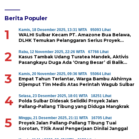
Desak Kapolda Sulbar Bebaskan Dua
Warga yang Ditangkap
Berita Populer
1
Kamis, 18 Desember 2025, 13:31 WITA
95093 Lihat
WALHI Sulbar Kecam PT. Amazone Bua Belawa,
DLHK Temukan Pelanggaran Serius Proyek
Perumahan di Majene
2
Rabu, 12 November 2025, 22:26 WITA
67766 Lihat
Kasus Tambak Udang Turatea Mandek, Aktivis
Pasangkayu Duga Ada ‘Orang Besar’ di Balik
Penyerobotan Hutan Lindung
3
Kamis, 20 November 2025, 09:36 WITA
55064 Lihat
Empat Tahun Terlantar, Warga Bambu Akhirnya
Dijemput Tim Medis Atas Perintah Wagub Sulbar
4
Selasa, 23 Desember 2025, 18:01 WITA
18251 Lihat
Polda Sulbar Didesak Selidiki Proyek Jalan
Pallang–Pallang Tibung yang Diduga Mangkrak
5
Minggu, 21 Desember 2025, 21:11 WITA
16705 Lihat
Proyek Jalan Pallang-Pallang Tibung Tuai
Sorotan, Titik Awal Pengerjaan Dinilai Janggal