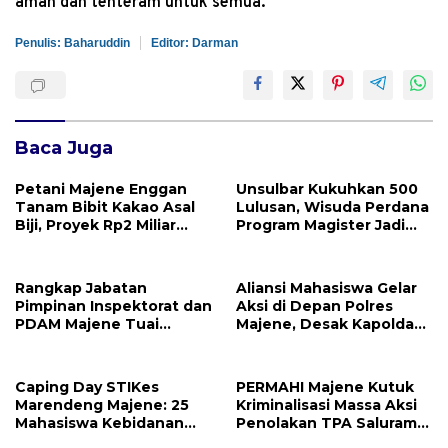
aman dan tenteram untuk semua.
Penulis: Baharuddin
Editor: Darman
Baca Juga
Petani Majene Enggan
Unsulbar Kukuhkan 500
Tanam Bibit Kakao Asal
Lulusan, Wisuda Perdana
Biji, Proyek Rp2 Miliar
Program Magister Jadi
Mubazir?
Tonggak Baru
Rangkap Jabatan
Aliansi Mahasiswa Gelar
Pimpinan Inspektorat dan
Aksi di Depan Polres
PDAM Majene Tuai
Majene, Desak Kapolda
Sorotan, Publik
Sulbar Copot Kapolres
Pertanyakan
Mamasa
Independensi
Caping Day STIKes
PERMAHI Majene Kutuk
Pengawasan
Marendeng Majene: 25
Kriminalisasi Massa Aksi
Mahasiswa Kebidanan
Penolakan TPA Saluramo,
Resmi Dilepas Jalani
Desak Kapolda Sulbar