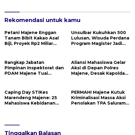
Praktik Klinik Perdana
Bebaskan Dua Warga
yang Ditangkap
Rekomendasi untuk kamu
Petani Majene Enggan
Unsulbar Kukuhkan 500
Tanam Bibit Kakao Asal
Lulusan, Wisuda Perdana
Biji, Proyek Rp2 Miliar
Program Magister Jadi
Mubazir?
Tonggak Baru
Rangkap Jabatan
Aliansi Mahasiswa Gelar
Pimpinan Inspektorat dan
Aksi di Depan Polres
PDAM Majene Tuai
Majene, Desak Kapolda
Sorotan, Publik
Sulbar Copot Kapolres
Pertanyakan
Mamasa
Independensi
Caping Day STIKes
PERMAHI Majene Kutuk
Pengawasan
Marendeng Majene: 25
Kriminalisasi Massa Aksi
Mahasiswa Kebidanan
Penolakan TPA Saluramo,
Resmi Dilepas Jalani
Desak Kapolda Sulbar
Praktik Klinik Perdana
Bebaskan Dua Warga
yang Ditangkap
Tinggalkan Balasan