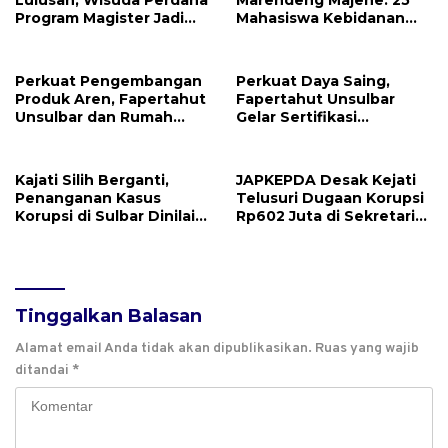
Lulusan, Wisuda Perdana
Marendeng Majene: 25
Program Magister Jadi
Mahasiswa Kebidanan
Tonggak Baru
Resmi Dilepas Jalani
Praktik Klinik Perdana
Perkuat Pengembangan
Perkuat Daya Saing,
Produk Aren, Fapertahut
Fapertahut Unsulbar
Unsulbar dan Rumah
Gelar Sertifikasi
BUMN Majene Jalin Kerja
Kompetensi Mahasiswa
Sama di Desa Saragian
Kajati Silih Berganti,
JAPKEPDA Desak Kejati
Penanganan Kasus
Telusuri Dugaan Korupsi
Korupsi di Sulbar Dinilai
Rp602 Juta di Sekretariat
Tetap Mandek
DPRD Sulbar TA 2025
Tinggalkan Balasan
Alamat email Anda tidak akan dipublikasikan.
Ruas yang wajib
ditandai
*