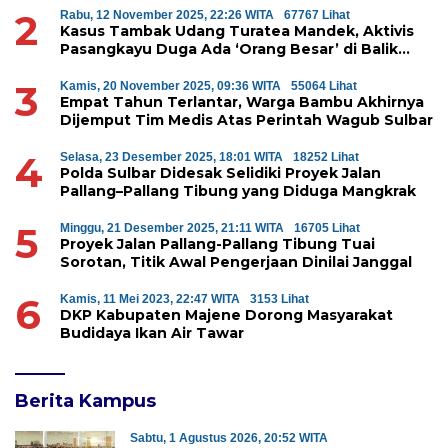
2
Rabu, 12 November 2025, 22:26 WITA
67767 Lihat
Kasus Tambak Udang Turatea Mandek, Aktivis
Pasangkayu Duga Ada ‘Orang Besar’ di Balik
Penyerobotan Hutan Lindung
3
Kamis, 20 November 2025, 09:36 WITA
55064 Lihat
Empat Tahun Terlantar, Warga Bambu Akhirnya
Dijemput Tim Medis Atas Perintah Wagub Sulbar
4
Selasa, 23 Desember 2025, 18:01 WITA
18252 Lihat
Polda Sulbar Didesak Selidiki Proyek Jalan
Pallang–Pallang Tibung yang Diduga Mangkrak
5
Minggu, 21 Desember 2025, 21:11 WITA
16705 Lihat
Proyek Jalan Pallang-Pallang Tibung Tuai
Sorotan, Titik Awal Pengerjaan Dinilai Janggal
6
Kamis, 11 Mei 2023, 22:47 WITA
3153 Lihat
DKP Kabupaten Majene Dorong Masyarakat
Budidaya Ikan Air Tawar
Berita Kampus
Sabtu, 1 Agustus 2026, 20:52 WITA