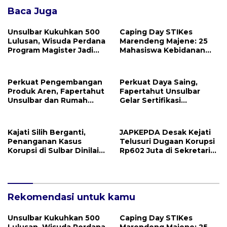
Baca Juga
Unsulbar Kukuhkan 500
Caping Day STIKes
Lulusan, Wisuda Perdana
Marendeng Majene: 25
Program Magister Jadi
Mahasiswa Kebidanan
Tonggak Baru
Resmi Dilepas Jalani
Praktik Klinik Perdana
Perkuat Pengembangan
Perkuat Daya Saing,
Produk Aren, Fapertahut
Fapertahut Unsulbar
Unsulbar dan Rumah
Gelar Sertifikasi
BUMN Majene Jalin Kerja
Kompetensi Mahasiswa
Sama di Desa Saragian
Kajati Silih Berganti,
JAPKEPDA Desak Kejati
Penanganan Kasus
Telusuri Dugaan Korupsi
Korupsi di Sulbar Dinilai
Rp602 Juta di Sekretariat
Tetap Mandek
DPRD Sulbar TA 2025
Rekomendasi untuk kamu
Unsulbar Kukuhkan 500
Caping Day STIKes