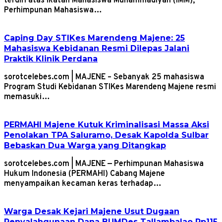
terdiri atas Ikatan Mahasiswa Muhammadiyah (IMM),
Perhimpunan Mahasiswa…
Caping Day STIKes Marendeng Majene: 25
Mahasiswa Kebidanan Resmi Dilepas Jalani
Praktik Klinik Perdana
sorotcelebes.com | MAJENE – Sebanyak 25 mahasiswa
Program Studi Kebidanan STIKes Marendeng Majene resmi
memasuki…
PERMAHI Majene Kutuk Kriminalisasi Massa Aksi
Penolakan TPA Saluramo, Desak Kapolda Sulbar
Bebaskan Dua Warga yang Ditangkap
sorotcelebes.com | MAJENE — Perhimpunan Mahasiswa
Hukum Indonesia (PERMAHI) Cabang Majene
menyampaikan kecaman keras terhadap…
Warga Desak Kejari Majene Usut Dugaan
Penyalahgunaan Dana BUMDes Tallambalao Rp115