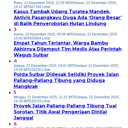
Rabu, 12 November 2025, 22:26 WITA
Selasa, 23 Desember 2025,
19:31 WITA
67766 Lihat
Kasus Tambak Udang Turatea Mandek,
Aktivis Pasangkayu Duga Ada ‘Orang Besar’
di Balik Penyerobotan Hutan Lindung
3
Kamis, 20 November 2025, 09:36 WITA
Selasa, 23 Desember 2025,
19:30 WITA
55064 Lihat
Empat Tahun Terlantar, Warga Bambu
Akhirnya Dijemput Tim Medis Atas Perintah
Wagub Sulbar
4
Selasa, 23 Desember 2025, 18:01 WITA
Selasa, 23 Desember 2025,
19:28 WITA
18250 Lihat
Polda Sulbar Didesak Selidiki Proyek Jalan
Pallang–Pallang Tibung yang Diduga
Mangkrak
5
Minggu, 21 Desember 2025, 21:11 WITA
Selasa, 23 Desember 2025,
19:28 WITA
16703 Lihat
Proyek Jalan Pallang-Pallang Tibung Tuai
Sorotan, Titik Awal Pengerjaan Dinilai
Janggal
6