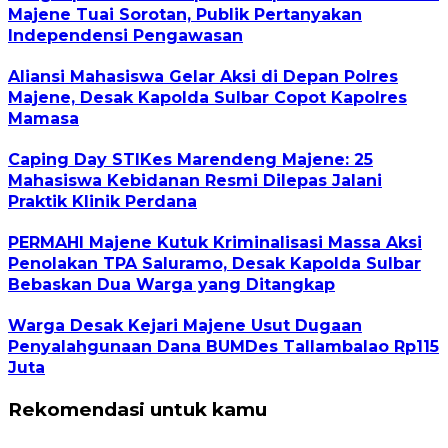
Majene Tuai Sorotan, Publik Pertanyakan
Independensi Pengawasan
Aliansi Mahasiswa Gelar Aksi di Depan Polres
Majene, Desak Kapolda Sulbar Copot Kapolres
Mamasa
Caping Day STIKes Marendeng Majene: 25
Mahasiswa Kebidanan Resmi Dilepas Jalani
Praktik Klinik Perdana
PERMAHI Majene Kutuk Kriminalisasi Massa Aksi
Penolakan TPA Saluramo, Desak Kapolda Sulbar
Bebaskan Dua Warga yang Ditangkap
Warga Desak Kejari Majene Usut Dugaan
Penyalahgunaan Dana BUMDes Tallambalao Rp115
Juta
Rekomendasi untuk kamu