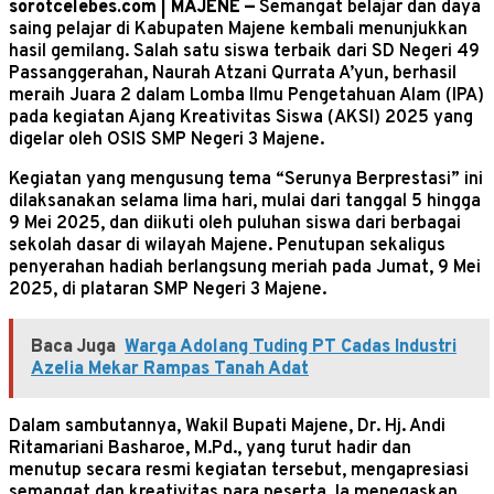
sorotcelebes.com | MAJENE —
Semangat belajar dan daya
saing pelajar di Kabupaten Majene kembali menunjukkan
hasil gemilang. Salah satu siswa terbaik dari SD Negeri 49
Passanggerahan, Naurah Atzani Qurrata A’yun, berhasil
meraih Juara 2 dalam Lomba Ilmu Pengetahuan Alam (IPA)
pada kegiatan Ajang Kreativitas Siswa (AKSI) 2025 yang
digelar oleh OSIS SMP Negeri 3 Majene.
Kegiatan yang mengusung tema “Serunya Berprestasi” ini
dilaksanakan selama lima hari, mulai dari tanggal 5 hingga
9 Mei 2025, dan diikuti oleh puluhan siswa dari berbagai
sekolah dasar di wilayah Majene. Penutupan sekaligus
penyerahan hadiah berlangsung meriah pada Jumat, 9 Mei
2025, di plataran SMP Negeri 3 Majene.
Baca Juga
Warga Adolang Tuding PT Cadas Industri
Azelia Mekar Rampas Tanah Adat
Dalam sambutannya, Wakil Bupati Majene, Dr. Hj. Andi
Ritamariani Basharoe, M.Pd., yang turut hadir dan
menutup secara resmi kegiatan tersebut, mengapresiasi
semangat dan kreativitas para peserta. Ia menegaskan