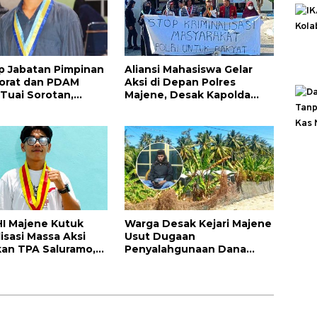
p Jabatan Pimpinan
Aliansi Mahasiswa Gelar
orat dan PDAM
Aksi di Depan Polres
Tuai Sorotan,
Majene, Desak Kapolda
Pertanyakan
Sulbar Copot Kapolres
ndensi Pengawasan
Mamasa
I Majene Kutuk
Warga Desak Kejari Majene
lisasi Massa Aksi
Usut Dugaan
an TPA Saluramo,
Penyalahgunaan Dana
apolda Sulbar
BUMDes Tallambalao Rp115
an Dua Warga yang
Juta
kap