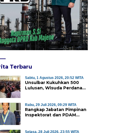
ita Terbaru
Sabtu, 1 Agustus 2026, 20:52 WITA
Unsulbar Kukuhkan 500
Lulusan, Wisuda Perdana
Program Magister Jadi
Tonggak Baru
Rabu, 29 Juli 2026, 09:29 WITA
Rangkap Jabatan Pimpinan
Inspektorat dan PDAM
Majene Tuai Sorotan,
Publik Pertanyakan
Independensi Pengawasan
Selasa, 28 Juli 2026, 23:55 WITA