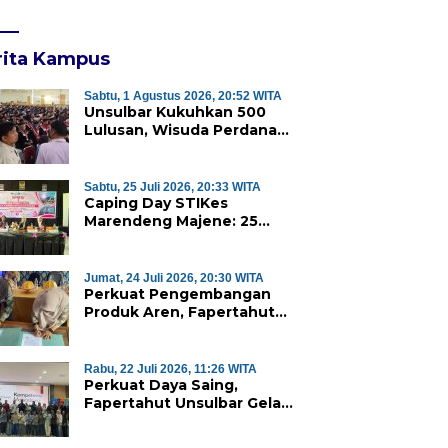
rita Kampus
Sabtu, 1 Agustus 2026, 20:52 WITA
Unsulbar Kukuhkan 500
Lulusan, Wisuda Perdana
Program Magister Jadi
Tonggak Baru
Sabtu, 25 Juli 2026, 20:33 WITA
Caping Day STIKes
Marendeng Majene: 25
Mahasiswa Kebidanan
Resmi Dilepas Jalani Praktik
Klinik Perdana
Jumat, 24 Juli 2026, 20:30 WITA
Perkuat Pengembangan
Produk Aren, Fapertahut
Unsulbar dan Rumah BUMN
Majene Jalin Kerja Sama di
Desa Saragian
Rabu, 22 Juli 2026, 11:26 WITA
Perkuat Daya Saing,
Fapertahut Unsulbar Gelar
Sertifikasi Kompetensi
Mahasiswa