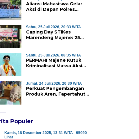
Aliansi Mahasiswa Gelar
Aksi di Depan Polres
Majene, Desak Kapolda
Sulbar Copot Kapolres
Mamasa
Sabtu, 25 Juli 2026, 20:33 WITA
Caping Day STIKes
Marendeng Majene: 25
Mahasiswa Kebidanan
Resmi Dilepas Jalani Praktik
Klinik Perdana
Sabtu, 25 Juli 2026, 08:35 WITA
PERMAHI Majene Kutuk
Kriminalisasi Massa Aksi
Penolakan TPA Saluramo,
Desak Kapolda Sulbar
Bebaskan Dua Warga yang
Jumat, 24 Juli 2026, 20:30 WITA
Ditangkap
Perkuat Pengembangan
Produk Aren, Fapertahut
Unsulbar dan Rumah BUMN
Majene Jalin Kerja Sama di
Desa Saragian
ita Populer
Kamis, 18 Desember 2025, 13:31 WITA
95090
Lihat