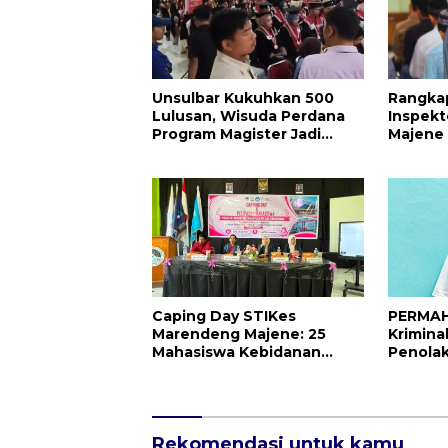
Unsulbar Kukuhkan 500
Rangka
Lulusan, Wisuda Perdana
Inspekt
Program Magister Jadi
Majene 
Tonggak Baru
Publik 
Indepe
Caping Day STIKes
PERMAH
Marendeng Majene: 25
Krimina
Mahasiswa Kebidanan
Penolak
Resmi Dilepas Jalani Praktik
Desak K
Klinik Perdana
Bebask
Ditang
Rekomendasi untuk kamu