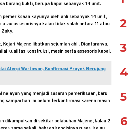
ksa barang bukti, berupa kapal sebanyak 14 unit.
n pemeriksaan kayunya oleh ahli sebanyak 14 unit,
2
tau assesorisnya kalau tidak salah antara 11 atau
t Zaky.
3
 Kejari Majene libatkan sejumlah ahli. Diantaranya,
lai kualitas konstruksi, mesin serta assesoris kapal.
4
lai Alergi Wartawan, Konfirmasi Proyek Berujung
5
pal nelayan yang menjadi sasaran pemeriksaan, baru
ang sampai hari ini belum terkonfirmasi karena masih
6
n dikumpulkan di sekitar pelabuhan Majene, kalau 2
rgerak sama sekali, bahkan kondisinya rusak, kalau