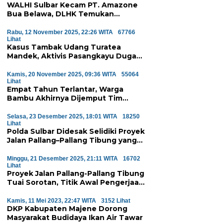
WALHI Sulbar Kecam PT. Amazone
Bua Belawa, DLHK Temukan
Pelanggaran Serius Proyek
Perumahan di Majene
Rabu, 12 November 2025, 22:26 WITA
67766
Lihat
Kasus Tambak Udang Turatea
Mandek, Aktivis Pasangkayu Duga
Ada ‘Orang Besar’ di Balik
Penyerobotan Hutan Lindung
Kamis, 20 November 2025, 09:36 WITA
55064
Lihat
Empat Tahun Terlantar, Warga
Bambu Akhirnya Dijemput Tim
Medis Atas Perintah Wagub Sulbar
Selasa, 23 Desember 2025, 18:01 WITA
18250
Lihat
Polda Sulbar Didesak Selidiki Proyek
Jalan Pallang–Pallang Tibung yang
Diduga Mangkrak
Minggu, 21 Desember 2025, 21:11 WITA
16702
Lihat
Proyek Jalan Pallang-Pallang Tibung
Tuai Sorotan, Titik Awal Pengerjaan
Dinilai Janggal
Kamis, 11 Mei 2023, 22:47 WITA
3152 Lihat
DKP Kabupaten Majene Dorong
Masyarakat Budidaya Ikan Air Tawar