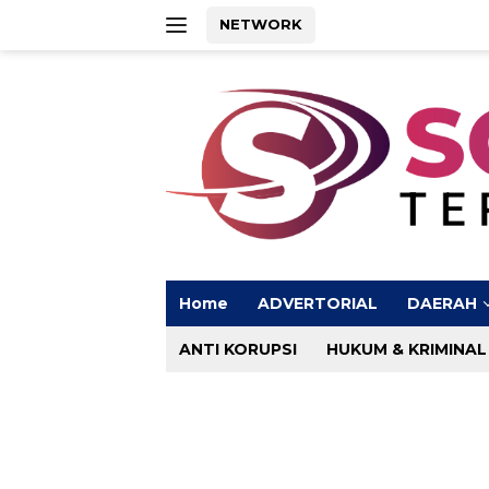
Langsung
NETWORK
ke
konten
Home
ADVERTORIAL
DAERAH
ANTI KORUPSI
HUKUM & KRIMINAL