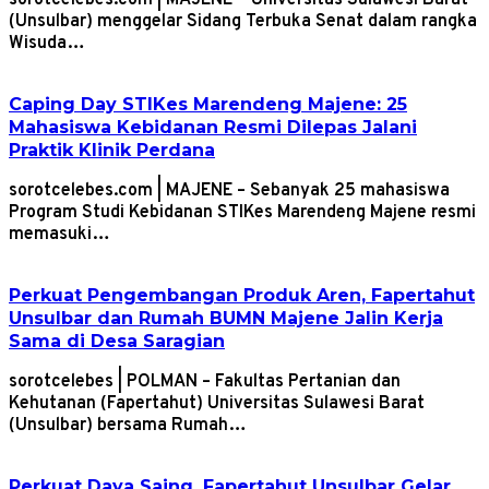
sorotcelebes.com | MAJENE — Universitas Sulawesi Barat
(Unsulbar) menggelar Sidang Terbuka Senat dalam rangka
Wisuda…
Caping Day STIKes Marendeng Majene: 25
Mahasiswa Kebidanan Resmi Dilepas Jalani
Praktik Klinik Perdana
sorotcelebes.com | MAJENE – Sebanyak 25 mahasiswa
Program Studi Kebidanan STIKes Marendeng Majene resmi
memasuki…
Perkuat Pengembangan Produk Aren, Fapertahut
Unsulbar dan Rumah BUMN Majene Jalin Kerja
Sama di Desa Saragian
sorotcelebes | POLMAN – Fakultas Pertanian dan
Kehutanan (Fapertahut) Universitas Sulawesi Barat
(Unsulbar) bersama Rumah…
Perkuat Daya Saing, Fapertahut Unsulbar Gelar