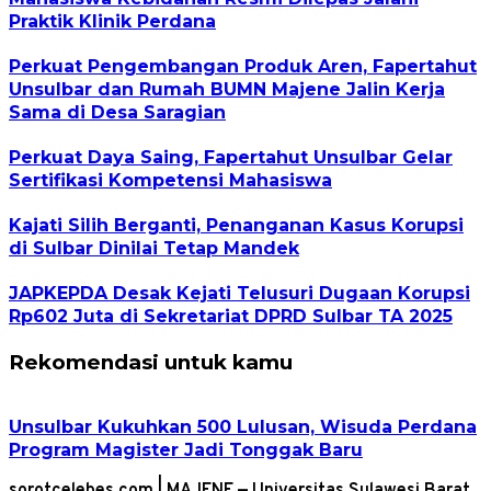
Praktik Klinik Perdana
Perkuat Pengembangan Produk Aren, Fapertahut
Unsulbar dan Rumah BUMN Majene Jalin Kerja
Sama di Desa Saragian
Perkuat Daya Saing, Fapertahut Unsulbar Gelar
Sertifikasi Kompetensi Mahasiswa
Kajati Silih Berganti, Penanganan Kasus Korupsi
di Sulbar Dinilai Tetap Mandek
JAPKEPDA Desak Kejati Telusuri Dugaan Korupsi
Rp602 Juta di Sekretariat DPRD Sulbar TA 2025
Rekomendasi untuk kamu
Unsulbar Kukuhkan 500 Lulusan, Wisuda Perdana
Program Magister Jadi Tonggak Baru