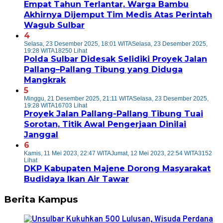
Empat Tahun Terlantar, Warga Bambu
Akhirnya Dijemput Tim Medis Atas Perintah
Wagub Sulbar
4
Selasa, 23 Desember 2025, 18:01 WITA
Selasa, 23 Desember 2025,
19:28 WITA
18250 Lihat
Polda Sulbar Didesak Selidiki Proyek Jalan
Pallang–Pallang Tibung yang Diduga
Mangkrak
5
Minggu, 21 Desember 2025, 21:11 WITA
Selasa, 23 Desember 2025,
19:28 WITA
16703 Lihat
Proyek Jalan Pallang-Pallang Tibung Tuai
Sorotan, Titik Awal Pengerjaan Dinilai
Janggal
6
Kamis, 11 Mei 2023, 22:47 WITA
Jumat, 12 Mei 2023, 22:54 WITA
3152
Lihat
DKP Kabupaten Majene Dorong Masyarakat
Budidaya Ikan Air Tawar
Berita Kampus