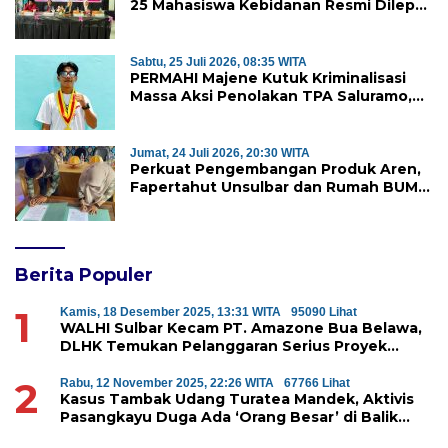
25 Mahasiswa Kebidanan Resmi Dilepas
Jalani Praktik Klinik Perdana
Sabtu, 25 Juli 2026, 08:35 WITA
PERMAHI Majene Kutuk Kriminalisasi
Massa Aksi Penolakan TPA Saluramo,
Desak Kapolda Sulbar Bebaskan Dua
Warga yang Ditangkap
Jumat, 24 Juli 2026, 20:30 WITA
Perkuat Pengembangan Produk Aren,
Fapertahut Unsulbar dan Rumah BUMN
Majene Jalin Kerja Sama di Desa
Saragian
Berita Populer
1
Kamis, 18 Desember 2025, 13:31 WITA
95090 Lihat
WALHI Sulbar Kecam PT. Amazone Bua Belawa,
DLHK Temukan Pelanggaran Serius Proyek
Perumahan di Majene
2
Rabu, 12 November 2025, 22:26 WITA
67766 Lihat
Kasus Tambak Udang Turatea Mandek, Aktivis
Pasangkayu Duga Ada ‘Orang Besar’ di Balik
Penyerobotan Hutan Lindung