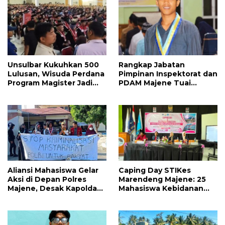
Unsulbar Kukuhkan 500
Rangkap Jabatan
Lulusan, Wisuda Perdana
Pimpinan Inspektorat dan
Program Magister Jadi
PDAM Majene Tuai
Tonggak Baru
Sorotan, Publik
Pertanyakan
Independensi
Pengawasan
Aliansi Mahasiswa Gelar
Caping Day STIKes
Aksi di Depan Polres
Marendeng Majene: 25
Majene, Desak Kapolda
Mahasiswa Kebidanan
Sulbar Copot Kapolres
Resmi Dilepas Jalani
Mamasa
Praktik Klinik Perdana