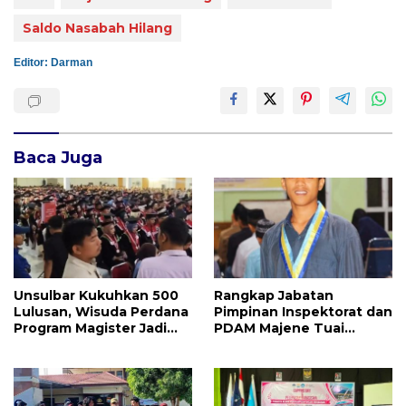
Saldo Nasabah Hilang
Editor: Darman
Baca Juga
Unsulbar Kukuhkan 500
Rangkap Jabatan
Lulusan, Wisuda Perdana
Pimpinan Inspektorat dan
Program Magister Jadi
PDAM Majene Tuai
Tonggak Baru
Sorotan, Publik
Pertanyakan
Independensi
Pengawasan