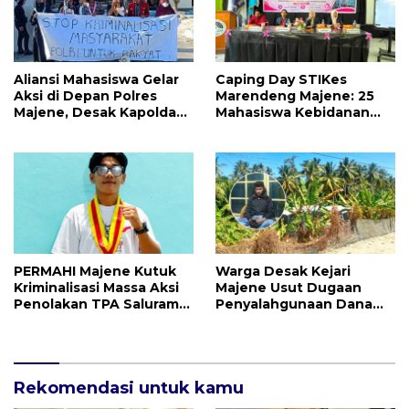
Aliansi Mahasiswa Gelar
Caping Day STIKes
Aksi di Depan Polres
Marendeng Majene: 25
Majene, Desak Kapolda
Mahasiswa Kebidanan
Sulbar Copot Kapolres
Resmi Dilepas Jalani
Mamasa
Praktik Klinik Perdana
PERMAHI Majene Kutuk
Warga Desak Kejari
Kriminalisasi Massa Aksi
Majene Usut Dugaan
Penolakan TPA Saluramo,
Penyalahgunaan Dana
Desak Kapolda Sulbar
BUMDes Tallambalao
Bebaskan Dua Warga
Rp115 Juta
yang Ditangkap
Rekomendasi untuk kamu