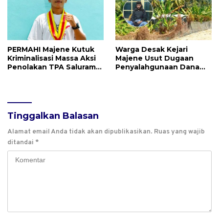
PERMAHI Majene Kutuk
Warga Desak Kejari
Kriminalisasi Massa Aksi
Majene Usut Dugaan
Penolakan TPA Saluramo,
Penyalahgunaan Dana
Desak Kapolda Sulbar
BUMDes Tallambalao
Bebaskan Dua Warga
Rp115 Juta
yang Ditangkap
Tinggalkan Balasan
Alamat email Anda tidak akan dipublikasikan.
Ruas yang wajib
ditandai
*