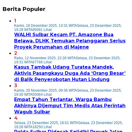
Berita Populer
1
Kamis, 18 Desember 2025, 13:31 WITA
Selasa, 23 Desember 2025,
19:29 WITA
95091 Lihat
WALHI Sulbar Kecam PT. Amazone Bua
Belawa, DLHK Temukan Pelanggaran Serius
Proyek Perumahan di Majene
2
Rabu, 12 November 2025, 22:26 WITA
Selasa, 23 Desember 2025,
19:31 WITA
67766 Lihat
Kasus Tambak Udang Turatea Mandek,
Aktivis Pasangkayu Duga Ada ‘Orang Besar’
di Balik Penyerobotan Hutan Lindung
3
Kamis, 20 November 2025, 09:36 WITA
Selasa, 23 Desember 2025,
19:30 WITA
55064 Lihat
Empat Tahun Terlantar, Warga Bambu
Akhirnya Dijemput Tim Medis Atas Perintah
Wagub Sulbar
4
Selasa, 23 Desember 2025, 18:01 WITA
Selasa, 23 Desember 2025,
19:28 WITA
18250 Lihat
Polda Sulbar Didesak Selidiki Proyek Jalan