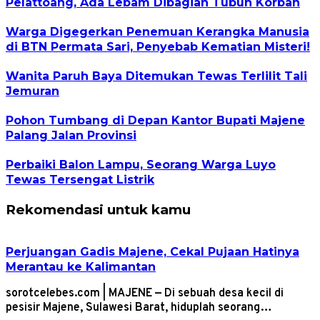
Pelattoang, Ada Lebam Dibagian Tubuh Korban
Warga Digegerkan Penemuan Kerangka Manusia
di BTN Permata Sari, Penyebab Kematian Misteri!
Wanita Paruh Baya Ditemukan Tewas Terlilit Tali
Jemuran
Pohon Tumbang di Depan Kantor Bupati Majene
Palang Jalan Provinsi
Perbaiki Balon Lampu, Seorang Warga Luyo
Tewas Tersengat Listrik
Rekomendasi untuk kamu
Perjuangan Gadis Majene, Cekal Pujaan Hatinya
Merantau ke Kalimantan
sorotcelebes.com | MAJENE — Di sebuah desa kecil di
pesisir Majene, Sulawesi Barat, hiduplah seorang…