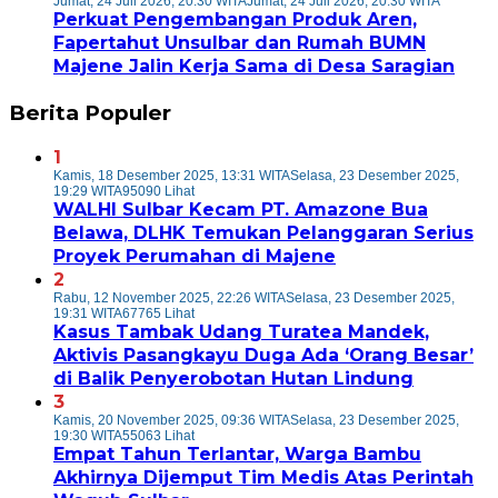
Jumat, 24 Juli 2026, 20:30 WITA
Jumat, 24 Juli 2026, 20:30 WITA
Perkuat Pengembangan Produk Aren,
Fapertahut Unsulbar dan Rumah BUMN
Majene Jalin Kerja Sama di Desa Saragian
Berita Populer
1
Kamis, 18 Desember 2025, 13:31 WITA
Selasa, 23 Desember 2025,
19:29 WITA
95090 Lihat
WALHI Sulbar Kecam PT. Amazone Bua
Belawa, DLHK Temukan Pelanggaran Serius
Proyek Perumahan di Majene
2
Rabu, 12 November 2025, 22:26 WITA
Selasa, 23 Desember 2025,
19:31 WITA
67765 Lihat
Kasus Tambak Udang Turatea Mandek,
Aktivis Pasangkayu Duga Ada ‘Orang Besar’
di Balik Penyerobotan Hutan Lindung
3
Kamis, 20 November 2025, 09:36 WITA
Selasa, 23 Desember 2025,
19:30 WITA
55063 Lihat
Empat Tahun Terlantar, Warga Bambu
Akhirnya Dijemput Tim Medis Atas Perintah