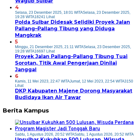
Wagub Sulbar
4
Selasa, 23 Desember 2025, 18:01 WITA
Selasa, 23 Desember 2025,
19:28 WITA
18241 Lihat
Polda Sulbar Didesak Selidiki Proyek Jalan
Pallang–Pallang Tibung yang Diduga
Mangkrak
5
Minggu, 21 Desember 2025, 21:11 WITA
Selasa, 23 Desember 2025,
19:28 WITA
16697 Lihat
Proyek Jalan Pallang-Pallang Tibung Tuai
Sorotan, Titik Awal Pengerjaan Dinilai
Janggal
6
Kamis, 11 Mei 2023, 22:47 WITA
Jumat, 12 Mei 2023, 22:54 WITA
3150
Lihat
DKP Kabupaten Majene Dorong Masyarakat
Budidaya Ikan Air Tawar
Berita Kampus
Sabtu, 1 Agustus 2026, 20:52 WITA
Sabtu, 1 Agustus 2026, 20:52 WITA
Unsulbar Kukuhkan 500 Lulusan, Wisuda