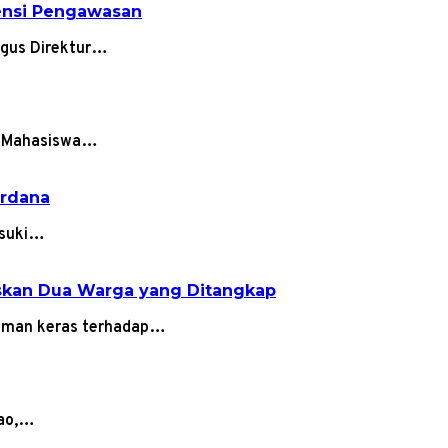
densi Pengawasan
igus Direktur…
an Mahasiswa…
erdana
asuki…
askan Dua Warga yang Ditangkap
aman keras terhadap…
lao,…