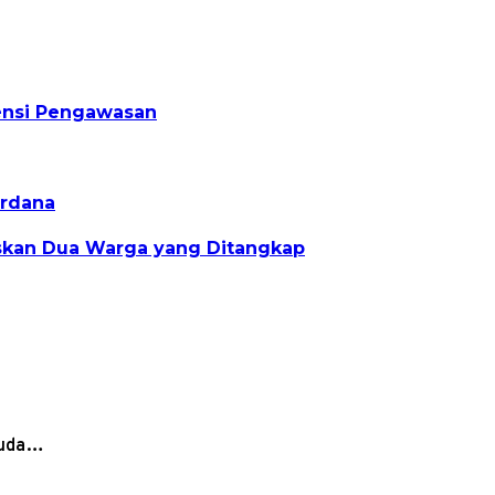
densi Pengawasan
erdana
askan Dua Warga yang Ditangkap
isuda…