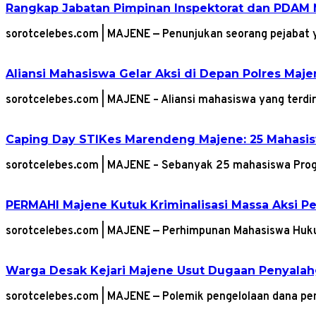
Rangkap Jabatan Pimpinan Inspektorat dan PDAM 
sorotcelebes.com | MAJENE — Penunjukan seorang pejabat 
Aliansi Mahasiswa Gelar Aksi di Depan Polres Maj
sorotcelebes.com | MAJENE – Aliansi mahasiswa yang ter
Caping Day STIKes Marendeng Majene: 25 Mahasisw
sorotcelebes.com | MAJENE – Sebanyak 25 mahasiswa Pro
PERMAHI Majene Kutuk Kriminalisasi Massa Aksi 
sorotcelebes.com | MAJENE — Perhimpunan Mahasiswa Hu
Warga Desak Kejari Majene Usut Dugaan Penyalah
sorotcelebes.com | MAJENE — Polemik pengelolaan dana p