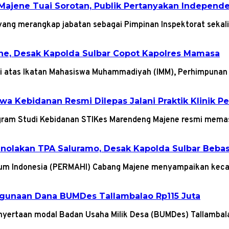
Majene Tuai Sorotan, Publik Pertanyakan Indepen
yang merangkap jabatan sebagai Pimpinan Inspektorat sekal
ene, Desak Kapolda Sulbar Copot Kapolres Mamasa
diri atas Ikatan Mahasiswa Muhammadiyah (IMM), Perhimpun
a Kebidanan Resmi Dilepas Jalani Praktik Klinik P
gram Studi Kebidanan STIKes Marendeng Majene resmi mem
Penolakan TPA Saluramo, Desak Kapolda Sulbar Beb
kum Indonesia (PERMAHI) Cabang Majene menyampaikan kec
gunaan Dana BUMDes Tallambalao Rp115 Juta
enyertaan modal Badan Usaha Milik Desa (BUMDes) Tallamba