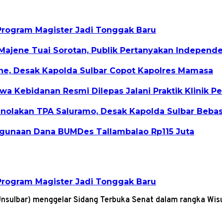
Program Magister Jadi Tonggak Baru
Majene Tuai Sorotan, Publik Pertanyakan Indepen
ene, Desak Kapolda Sulbar Copot Kapolres Mamasa
a Kebidanan Resmi Dilepas Jalani Praktik Klinik P
Penolakan TPA Saluramo, Desak Kapolda Sulbar Beb
gunaan Dana BUMDes Tallambalao Rp115 Juta
Program Magister Jadi Tonggak Baru
(Unsulbar) menggelar Sidang Terbuka Senat dalam rangka W