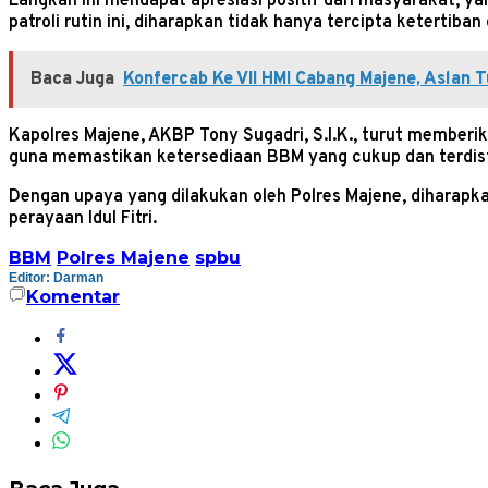
Langkah ini mendapat apresiasi positif dari masyarakat, 
patroli rutin ini, diharapkan tidak hanya tercipta ketertib
Baca Juga
Konfercab Ke VII HMI Cabang Majene, Aslan 
Kapolres Majene, AKBP Tony Sugadri, S.I.K., turut memberi
guna memastikan ketersediaan BBM yang cukup dan terdistri
Dengan upaya yang dilakukan oleh Polres Majene, diharap
perayaan Idul Fitri.
BBM
Polres Majene
spbu
Editor: Darman
Komentar