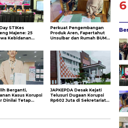
6
Day STIKes
Perkuat Pengembangan
Be
eng Majene: 25
Produk Aren, Fapertahut
swa Kebidanan
Unsulbar dan Rumah BUMN
ilepas Jalani Praktik
Majene Jalin Kerja Sama di
Perdana
Desa Saragian
ilih Berganti,
JAPKEPDA Desak Kejati
anan Kasus Korupsi
Telusuri Dugaan Korupsi
r Dinilai Tetap
Rp602 Juta di Sekretariat
k
DPRD Sulbar TA 2025