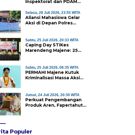
Inspektorat dan PDAM
Majene Tuai Sorotan,
Publik Pertanyakan
Selasa, 28 Juli 2026, 23:55 WITA
Aliansi Mahasiswa Gelar
Independensi Pengawasan
Aksi di Depan Polres
Majene, Desak Kapolda
Sulbar Copot Kapolres
Mamasa
Sabtu, 25 Juli 2026, 20:33 WITA
Caping Day STIKes
Marendeng Majene: 25
Mahasiswa Kebidanan
Resmi Dilepas Jalani Praktik
Klinik Perdana
Sabtu, 25 Juli 2026, 08:35 WITA
PERMAHI Majene Kutuk
Kriminalisasi Massa Aksi
Penolakan TPA Saluramo,
Desak Kapolda Sulbar
Bebaskan Dua Warga yang
Jumat, 24 Juli 2026, 20:30 WITA
Ditangkap
Perkuat Pengembangan
Produk Aren, Fapertahut
Unsulbar dan Rumah BUMN
Majene Jalin Kerja Sama di
Desa Saragian
ita Populer