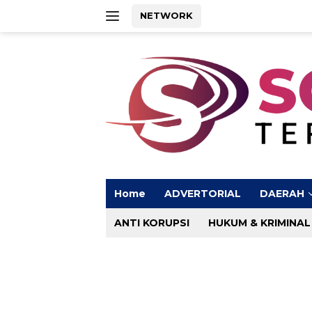
Langsung
NETWORK
ke
konten
Home
ADVERTORIAL
DAERAH
ANTI KORUPSI
HUKUM & KRIMINAL