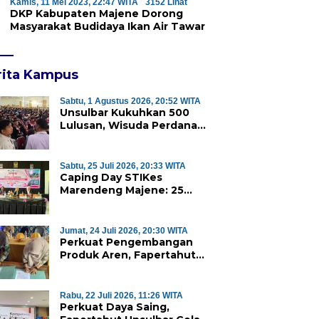
Kamis, 11 Mei 2023, 22:47 WITA
3152 Lihat
DKP Kabupaten Majene Dorong
Masyarakat Budidaya Ikan Air Tawar
rita Kampus
Sabtu, 1 Agustus 2026, 20:52 WITA
Unsulbar Kukuhkan 500
Lulusan, Wisuda Perdana
Program Magister Jadi
Tonggak Baru
Sabtu, 25 Juli 2026, 20:33 WITA
Caping Day STIKes
Marendeng Majene: 25
Mahasiswa Kebidanan
Resmi Dilepas Jalani Praktik
Klinik Perdana
Jumat, 24 Juli 2026, 20:30 WITA
Perkuat Pengembangan
Produk Aren, Fapertahut
Unsulbar dan Rumah BUMN
Majene Jalin Kerja Sama di
Desa Saragian
Rabu, 22 Juli 2026, 11:26 WITA
Perkuat Daya Saing,