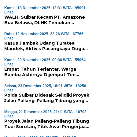
Kamis, 18 Desember 2025, 13:31 WITA
95091
Lihat
WALHI Sulbar Kecam PT. Amazone
Bua Belawa, DLHK Temukan
Pelanggaran Serius Proyek
Perumahan di Majene
Rabu, 12 November 2025, 22:26 WITA
67766
Lihat
Kasus Tambak Udang Turatea
Mandek, Aktivis Pasangkayu Duga
Ada ‘Orang Besar’ di Balik
Penyerobotan Hutan Lindung
Kamis, 20 November 2025, 09:36 WITA
55064
Lihat
Empat Tahun Terlantar, Warga
Bambu Akhirnya Dijemput Tim
Medis Atas Perintah Wagub Sulbar
Selasa, 23 Desember 2025, 18:01 WITA
18250
Lihat
Polda Sulbar Didesak Selidiki Proyek
Jalan Pallang–Pallang Tibung yang
Diduga Mangkrak
Minggu, 21 Desember 2025, 21:11 WITA
16703
Lihat
Proyek Jalan Pallang-Pallang Tibung
Tuai Sorotan, Titik Awal Pengerjaan
Dinilai Janggal