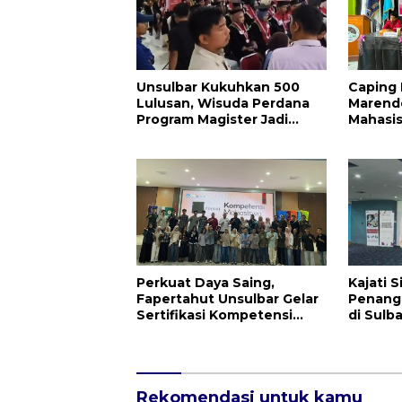
Unsulbar Kukuhkan 500
Caping 
Lulusan, Wisuda Perdana
Marend
Program Magister Jadi
Mahasi
Tonggak Baru
Resmi D
Klinik 
Perkuat Daya Saing,
Kajati S
Fapertahut Unsulbar Gelar
Penang
Sertifikasi Kompetensi
di Sulba
Mahasiswa
Mande
Rekomendasi untuk kamu