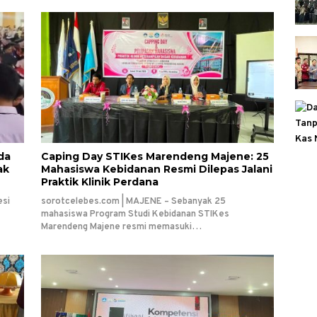
da
Caping Day STIKes Marendeng Majene: 25
ak
Mahasiswa Kebidanan Resmi Dilepas Jalani
Praktik Klinik Perdana
esi
sorotcelebes.com | MAJENE – Sebanyak 25
mahasiswa Program Studi Kebidanan STIKes
Marendeng Majene resmi memasuki…