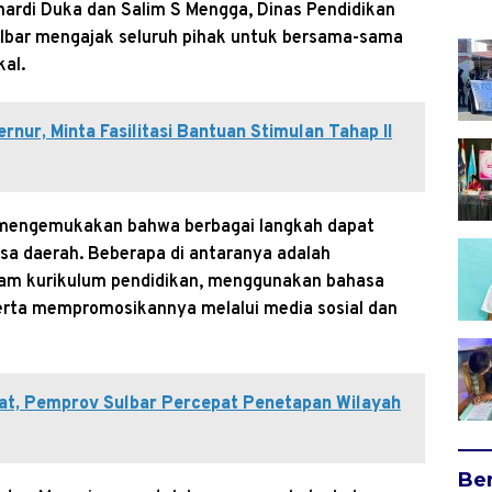
hardi Duka dan Salim S Mengga, Dinas Pendidikan
ulbar mengajak seluruh pihak untuk bersama-sama
al.
nur, Minta Fasilitasi Bantuan Stimulan Tahap II
n, mengemukakan bahwa berbagai langkah dapat
sa daerah. Beberapa di antaranya adalah
lam kurikulum pendidikan, menggunakan bahasa
serta mempromosikannya melalui media sosial dan
t, Pemprov Sulbar Percepat Penetapan Wilayah
Ber