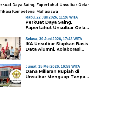
Majene Jalin Kerja Sama di
Desa Saragian
Rabu, 22 Juli 2026, 11:26 WITA
Perkuat Daya Saing,
Fapertahut Unsulbar Gelar
Sertifikasi Kompetensi
Mahasiswa
Selasa, 30 Juni 2026, 17:43 WITA
IKA Unsulbar Siapkan Basis
Data Alumni, Kolaborasi
Sambut Dies Natalis ke-18
Jumat, 15 Mei 2026, 16:58 WITA
Dana Miliaran Rupiah di
Unsulbar Menguap Tanpa
Bukti Fisik, BPK Desak
Pengembalian ke Kas
Negara