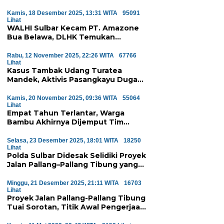
Kamis, 18 Desember 2025, 13:31 WITA
95091
Lihat
WALHI Sulbar Kecam PT. Amazone
Bua Belawa, DLHK Temukan
Pelanggaran Serius Proyek
Perumahan di Majene
Rabu, 12 November 2025, 22:26 WITA
67766
Lihat
Kasus Tambak Udang Turatea
Mandek, Aktivis Pasangkayu Duga
Ada ‘Orang Besar’ di Balik
Penyerobotan Hutan Lindung
Kamis, 20 November 2025, 09:36 WITA
55064
Lihat
Empat Tahun Terlantar, Warga
Bambu Akhirnya Dijemput Tim
Medis Atas Perintah Wagub Sulbar
Selasa, 23 Desember 2025, 18:01 WITA
18250
Lihat
Polda Sulbar Didesak Selidiki Proyek
Jalan Pallang–Pallang Tibung yang
Diduga Mangkrak
Minggu, 21 Desember 2025, 21:11 WITA
16703
Lihat
Proyek Jalan Pallang-Pallang Tibung
Tuai Sorotan, Titik Awal Pengerjaan
Dinilai Janggal