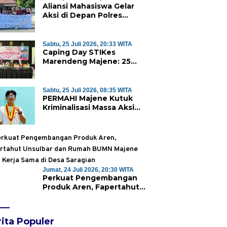
Aliansi Mahasiswa Gelar
Aksi di Depan Polres
Majene, Desak Kapolda
Sulbar Copot Kapolres
Mamasa
Sabtu, 25 Juli 2026, 20:33 WITA
Caping Day STIKes
Marendeng Majene: 25
Mahasiswa Kebidanan
Resmi Dilepas Jalani Praktik
Klinik Perdana
Sabtu, 25 Juli 2026, 08:35 WITA
PERMAHI Majene Kutuk
Kriminalisasi Massa Aksi
Penolakan TPA Saluramo,
Desak Kapolda Sulbar
Bebaskan Dua Warga yang
Ditangkap
Jumat, 24 Juli 2026, 20:30 WITA
Perkuat Pengembangan
Produk Aren, Fapertahut
Unsulbar dan Rumah BUMN
Majene Jalin Kerja Sama di
Desa Saragian
ita Populer