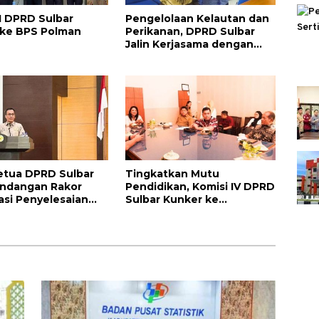
II DPRD Sulbar
Pengelolaan Kelautan dan
 ke BPS Polman
Perikanan, DPRD Sulbar
Jalin Kerjasama dengan
LPPM Unhas
etua DPRD Sulbar
Tingkatkan Mutu
Undangan Rakor
Pendidikan, Komisi IV DPRD
asi Penyelesaian
Sulbar Kunker ke
 RI
Disdikpora Provinsi Bali