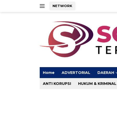
Langsung
NETWORK
ke
konten
Home
ADVERTORIAL
DAERAH
ANTI KORUPSI
HUKUM & KRIMINAL