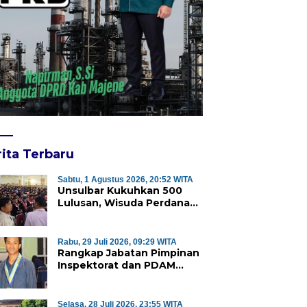
ita Terbaru
Sabtu, 1 Agustus 2026, 20:52 WITA
Unsulbar Kukuhkan 500
Lulusan, Wisuda Perdana
Program Magister Jadi
Tonggak Baru
Rabu, 29 Juli 2026, 09:29 WITA
Rangkap Jabatan Pimpinan
Inspektorat dan PDAM
Majene Tuai Sorotan,
Publik Pertanyakan
Independensi Pengawasan
Selasa, 28 Juli 2026, 23:55 WITA