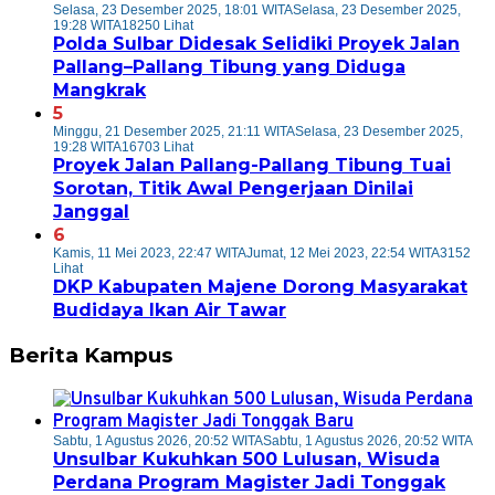
Selasa, 23 Desember 2025, 18:01 WITA
Selasa, 23 Desember 2025,
19:28 WITA
18250 Lihat
Polda Sulbar Didesak Selidiki Proyek Jalan
Pallang–Pallang Tibung yang Diduga
Mangkrak
5
Minggu, 21 Desember 2025, 21:11 WITA
Selasa, 23 Desember 2025,
19:28 WITA
16703 Lihat
Proyek Jalan Pallang-Pallang Tibung Tuai
Sorotan, Titik Awal Pengerjaan Dinilai
Janggal
6
Kamis, 11 Mei 2023, 22:47 WITA
Jumat, 12 Mei 2023, 22:54 WITA
3152
Lihat
DKP Kabupaten Majene Dorong Masyarakat
Budidaya Ikan Air Tawar
Berita Kampus
Sabtu, 1 Agustus 2026, 20:52 WITA
Sabtu, 1 Agustus 2026, 20:52 WITA
Unsulbar Kukuhkan 500 Lulusan, Wisuda
Perdana Program Magister Jadi Tonggak