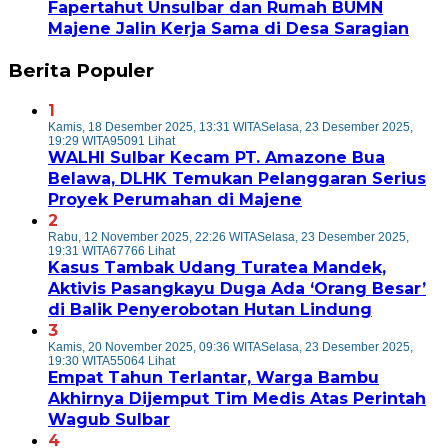
Fapertahut Unsulbar dan Rumah BUMN
Majene Jalin Kerja Sama di Desa Saragian
Berita Populer
1
Kamis, 18 Desember 2025, 13:31 WITA
Selasa, 23 Desember 2025,
19:29 WITA
95091 Lihat
WALHI Sulbar Kecam PT. Amazone Bua
Belawa, DLHK Temukan Pelanggaran Serius
Proyek Perumahan di Majene
2
Rabu, 12 November 2025, 22:26 WITA
Selasa, 23 Desember 2025,
19:31 WITA
67766 Lihat
Kasus Tambak Udang Turatea Mandek,
Aktivis Pasangkayu Duga Ada ‘Orang Besar’
di Balik Penyerobotan Hutan Lindung
3
Kamis, 20 November 2025, 09:36 WITA
Selasa, 23 Desember 2025,
19:30 WITA
55064 Lihat
Empat Tahun Terlantar, Warga Bambu
Akhirnya Dijemput Tim Medis Atas Perintah
Wagub Sulbar
4