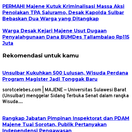
PERMAHI Majene Kutuk Kriminalisasi Massa Aksi
Penolakan TPA Saluramo, Desak Kapolda Sulbar
Bebaskan Dua Warga yang Ditangkap
Warga Desak Kejari Majene Usut Dugaan
Penyalahgunaan Dana BUMDes Tallambalao Rp115
Juta
Rekomendasi untuk kamu
Unsulbar Kukuhkan 500 Lulusan, Wisuda Perdana
Program Magister Jadi Tonggak Baru
sorotcelebes.com | MAJENE — Universitas Sulawesi Barat
(Unsulbar) menggelar Sidang Terbuka Senat dalam rangka
Wisuda…
Rangkap Jabatan Pimpinan Inspektorat dan PDAM
Majene Tuai Sorotan, Publik Pertanyakan
Independensi Pengawasan