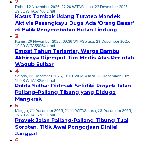
2
Rabu, 12 November 2025, 22:26 WITA
Selasa, 23 Desember 2025,
19:31 WITA
67766 Lihat
Kasus Tambak Udang Turatea Mandek,
Aktivis Pasangkayu Duga Ada ‘Orang Besar’
di Balik Penyerobotan Hutan Lindung
3
Kamis, 20 November 2025, 09:36 WITA
Selasa, 23 Desember 2025,
19:30 WITA
55064 Lihat
Empat Tahun Terlantar, Warga Bambu
Akhirnya Dijemput Tim Medis Atas Perintah
Wagub Sulbar
4
Selasa, 23 Desember 2025, 18:01 WITA
Selasa, 23 Desember 2025,
19:28 WITA
18250 Lihat
Polda Sulbar Didesak Selidiki Proyek Jalan
Pallang–Pallang Tibung yang Diduga
Mangkrak
5
Minggu, 21 Desember 2025, 21:11 WITA
Selasa, 23 Desember 2025,
19:28 WITA
16703 Lihat
Proyek Jalan Pallang-Pallang Tibung Tuai
Sorotan, Titik Awal Pengerjaan Dinilai
Janggal
6