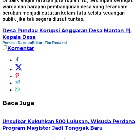
Di balik angka ratusan juta rupiah itu, tersimpan keringat
warga dan harapan pembangunan desa yang terancam
berubah menjadi catatan kelam tata kelola keuangan
publik jika tak segera diusut tuntas.
Desa Pundau
Korupsi Anggaran Desa
Mantan Pj.
Kepala Desa
Penulis: Darman
Editor: Tim Redaksi
Komentar
Baca Juga
Unsulbar Kukuhkan 500 Lulusan, Wisuda Perdana
Program Magister Jadi Tonggak Baru