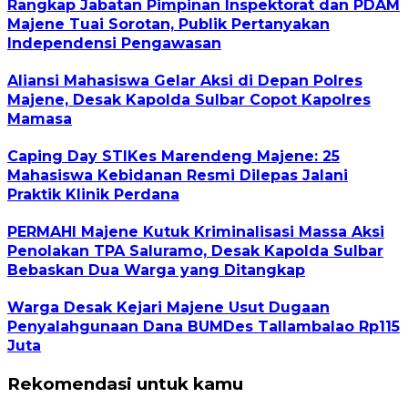
Rangkap Jabatan Pimpinan Inspektorat dan PDAM
Majene Tuai Sorotan, Publik Pertanyakan
Independensi Pengawasan
Aliansi Mahasiswa Gelar Aksi di Depan Polres
Majene, Desak Kapolda Sulbar Copot Kapolres
Mamasa
Caping Day STIKes Marendeng Majene: 25
Mahasiswa Kebidanan Resmi Dilepas Jalani
Praktik Klinik Perdana
PERMAHI Majene Kutuk Kriminalisasi Massa Aksi
Penolakan TPA Saluramo, Desak Kapolda Sulbar
Bebaskan Dua Warga yang Ditangkap
Warga Desak Kejari Majene Usut Dugaan
Penyalahgunaan Dana BUMDes Tallambalao Rp115
Juta
Rekomendasi untuk kamu