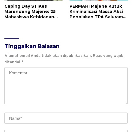
Caping Day STIKes
PERMAHI Majene Kutuk
Marendeng Majene: 25
Kriminalisasi Massa Aksi
Mahasiswa Kebidanan
Penolakan TPA Saluramo,
Resmi Dilepas Jalani
Desak Kapolda Sulbar
Praktik Klinik Perdana
Bebaskan Dua Warga
yang Ditangkap
Tinggalkan Balasan
Alamat email Anda tidak akan dipublikasikan.
Ruas yang wajib
ditandai
*