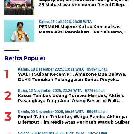
25 Mahasiswa Kebidanan Resmi Dilepas
Jalani Praktik Klinik Perdana
Sabtu, 25 Juli 2026, 08:35 WITA
PERMAHI Majene Kutuk Kriminalisasi
Massa Aksi Penolakan TPA Saluramo,
Desak Kapolda Sulbar Bebaskan Dua
Warga yang Ditangkap
Berita Populer
1
Kamis, 18 Desember 2025, 13:31 WITA
95094 Lihat
WALHI Sulbar Kecam PT. Amazone Bua Belawa,
DLHK Temukan Pelanggaran Serius Proyek
Perumahan di Majene
2
Rabu, 12 November 2025, 22:26 WITA
67767 Lihat
Kasus Tambak Udang Turatea Mandek, Aktivis
Pasangkayu Duga Ada ‘Orang Besar’ di Balik
Penyerobotan Hutan Lindung
3
Kamis, 20 November 2025, 09:36 WITA
55065 Lihat
Empat Tahun Terlantar, Warga Bambu Akhirnya
Dijemput Tim Medis Atas Perintah Wagub Sulbar
Selasa, 23 Desember 2025, 18:01 WITA
18252 Lihat