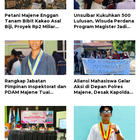
Petani Majene Enggan
Unsulbar Kukuhkan 500
Tanam Bibit Kakao Asal
Lulusan, Wisuda Perdana
Biji, Proyek Rp2 Miliar
Program Magister Jadi
Mubazir?
Tonggak Baru
Rangkap Jabatan
Aliansi Mahasiswa Gelar
Pimpinan Inspektorat dan
Aksi di Depan Polres
PDAM Majene Tuai
Majene, Desak Kapolda
Sorotan, Publik
Sulbar Copot Kapolres
Pertanyakan
Mamasa
Independensi
Pengawasan