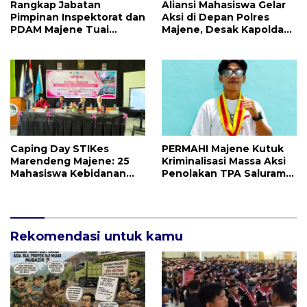
Rangkap Jabatan
Aliansi Mahasiswa Gelar
Pimpinan Inspektorat dan
Aksi di Depan Polres
PDAM Majene Tuai
Majene, Desak Kapolda
Sorotan, Publik
Sulbar Copot Kapolres
Pertanyakan
Mamasa
Independensi
Pengawasan
Caping Day STIKes
PERMAHI Majene Kutuk
Marendeng Majene: 25
Kriminalisasi Massa Aksi
Mahasiswa Kebidanan
Penolakan TPA Saluramo,
Resmi Dilepas Jalani
Desak Kapolda Sulbar
Praktik Klinik Perdana
Bebaskan Dua Warga
yang Ditangkap
Rekomendasi untuk kamu