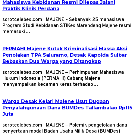
Mahasiswa Kebidanan Resmi Dilepas Jalani
Praktik Klinik Perdana
sorotcelebes.com | MAJENE – Sebanyak 25 mahasiswa
Program Studi Kebidanan STIKes Marendeng Majene resmi
memasuki…
PERMAHI Majene Kutuk Kriminalisasi Massa Aksi
Penolakan TPA Saluramo, Desak Kapolda Sulbar
Bebaskan Dua Warga yang Ditangkap
sorotcelebes.com | MAJENE — Perhimpunan Mahasiswa
Hukum Indonesia (PERMAHI) Cabang Majene
menyampaikan kecaman keras terhadap…
Warga Desak Kejari Majene Usut Dugaan
Penyalahgunaan Dana BUMDes Tallambalao Rp115
Juta
sorotcelebes.com | MAJENE — Polemik pengelolaan dana
penyertaan modal Badan Usaha Milik Desa (BUMDes)