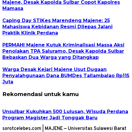
Majene, Desak Kapolda Sulbar Copot Kapolres
Mamasa
Caping Day STIKes Marendeng Majene: 25
Mahasiswa Kebidanan Resmi Dilepas Jalani
Praktik Klinik Perdana
PERMAHI Majene Kutuk Kriminalisasi Massa Aksi
Penolakan TPA Saluramo, Desak Kapolda Sulbar
Bebaskan Dua Warga yang Ditangkap
Warga Desak Kejari Majene Usut Dugaan
Penyalahgunaan Dana BUMDes Tallambalao Rp115
Juta
Rekomendasi untuk kamu
Unsulbar Kukuhkan 500 Lulusan, Wisuda Perdana
Program Magister Jadi Tonggak Baru
sorotcelebes.com | MAJENE — Universitas Sulawesi Barat