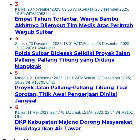
3
Kamis, 20 November 2025, 09:36 WITA
Selasa, 23 Desember 2025,
19:30 WITA
55063 Lihat
Empat Tahun Terlantar, Warga Bambu
Akhirnya Dijemput Tim Medis Atas Perintah
Wagub Sulbar
4
Selasa, 23 Desember 2025, 18:01 WITA
Selasa, 23 Desember 2025,
19:28 WITA
18244 Lihat
Polda Sulbar Didesak Selidiki Proyek Jalan
Pallang–Pallang Tibung yang Diduga
Mangkrak
5
Minggu, 21 Desember 2025, 21:11 WITA
Selasa, 23 Desember 2025,
19:28 WITA
16701 Lihat
Proyek Jalan Pallang-Pallang Tibung Tuai
Sorotan, Titik Awal Pengerjaan Dinilai
Janggal
6
Kamis, 11 Mei 2023, 22:47 WITA
Jumat, 12 Mei 2023, 22:54 WITA
3151
Lihat
DKP Kabupaten Majene Dorong Masyarakat
Budidaya Ikan Air Tawar