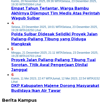
Kamis, 20 November 2025, 09:36 WITA
Selasa, 23 Desember 2025,
19:30 WITA
55064 Lihat
Empat Tahun Terlantar, Warga Bambu
Akhirnya Dijemput Tim Medis Atas Perintah
Wagub Sulbar
4
Selasa, 23 Desember 2025, 18:01 WITA
Selasa, 23 Desember 2025,
19:28 WITA
18250 Lihat
Polda Sulbar Didesak Selidiki Proyek Jalan
Pallang–Pallang Tibung yang Diduga
Mangkrak
5
Minggu, 21 Desember 2025, 21:11 WITA
Selasa, 23 Desember 2025,
19:28 WITA
16703 Lihat
Proyek Jalan Pallang-Pallang Tibung Tuai
Sorotan, Titik Awal Pengerjaan Dinilai
Janggal
6
Kamis, 11 Mei 2023, 22:47 WITA
Jumat, 12 Mei 2023, 22:54 WITA
3152
Lihat
DKP Kabupaten Majene Dorong Masyarakat
Budidaya Ikan Air Tawar
Berita Kampus