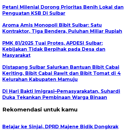
Petani Milenial Dorong Prioritas Benih Lokal dan
Penguatan KSB Di Sulbar
Aroma Amis Monopoli Bibit Sulbar: Satu
Kontraktor, Tiga Bendera, Puluhan Miliar Rupiah
PMK 81/2025 Tuai Protes, APDESI Sulbar:
Kebijakan Tidak Berpihak pada Desa dan
Masyarakat
Distapang Sulbar Salurkan Bantuan Bibit Cabai
Keriting, Bibit Cabai Rawit dan Bibit Tomat di 4
Kelurahan Kabupaten Mamuju
Di Hari Bakti Imigrasi–Pemasyarakatan, Suhardi
Duka Tekankan Pembinaan Warga Binaan
Rekomendasi untuk kamu
Belajar ke Sinjai, DPRD Majene Bidik Dongkrak