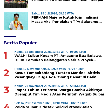
Jalani Praktik Klinik Perdana
Sabtu, 25 Juli 2026, 08:35 WITA
PERMAHI Majene Kutuk Kriminalisasi
Massa Aksi Penolakan TPA Saluramo,
Desak Kapolda Sulbar Bebaskan Dua
Warga yang Ditangkap
Berita Populer
1
Kamis, 18 Desember 2025, 13:31 WITA
95093 Lihat
WALHI Sulbar Kecam PT. Amazone Bua Belawa,
DLHK Temukan Pelanggaran Serius Proyek
Perumahan di Majene
2
Rabu, 12 November 2025, 22:26 WITA
67767 Lihat
Kasus Tambak Udang Turatea Mandek, Aktivis
Pasangkayu Duga Ada ‘Orang Besar’ di Balik
Penyerobotan Hutan Lindung
3
Kamis, 20 November 2025, 09:36 WITA
55064 Lihat
Empat Tahun Terlantar, Warga Bambu Akhirnya
Dijemput Tim Medis Atas Perintah Wagub Sulbar
4
Selasa, 23 Desember 2025, 18:01 WITA
18252 Lihat
Polda Sulbar Didesak Selidiki Proyek Jalan