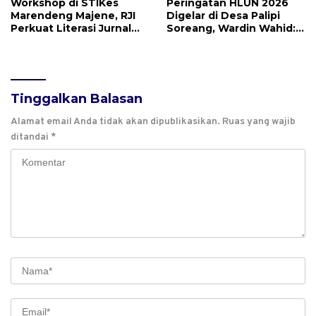
Workshop di STIKes
Peringatan HLUN 2026
Marendeng Majene, RJI
Digelar di Desa Palipi
Perkuat Literasi Jurnal
Soreang, Wardin Wahid:
dan Perlindungan Karya
Usia Bukan Batasan
Inovatif di Sulbar
Produktif
Tinggalkan Balasan
Alamat email Anda tidak akan dipublikasikan.
Ruas yang wajib
ditandai
*