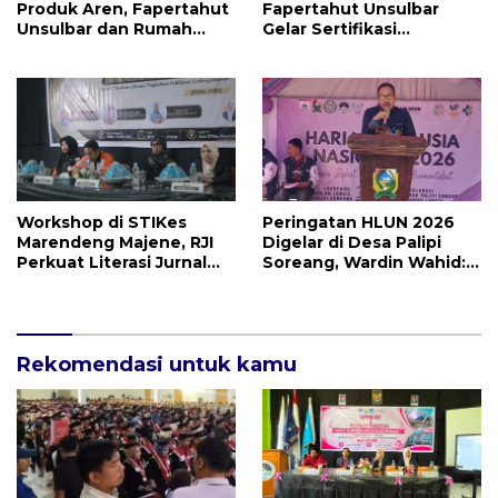
Produk Aren, Fapertahut
Fapertahut Unsulbar
Unsulbar dan Rumah
Gelar Sertifikasi
BUMN Majene Jalin Kerja
Kompetensi Mahasiswa
Sama di Desa Saragian
Workshop di STIKes
Peringatan HLUN 2026
Marendeng Majene, RJI
Digelar di Desa Palipi
Perkuat Literasi Jurnal
Soreang, Wardin Wahid:
dan Perlindungan Karya
Usia Bukan Batasan
Inovatif di Sulbar
Produktif
Rekomendasi untuk kamu