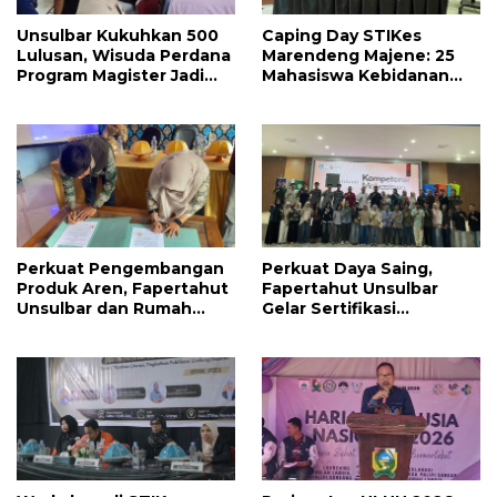
Unsulbar Kukuhkan 500
Caping Day STIKes
Lulusan, Wisuda Perdana
Marendeng Majene: 25
Program Magister Jadi
Mahasiswa Kebidanan
Tonggak Baru
Resmi Dilepas Jalani
Praktik Klinik Perdana
Perkuat Pengembangan
Perkuat Daya Saing,
Produk Aren, Fapertahut
Fapertahut Unsulbar
Unsulbar dan Rumah
Gelar Sertifikasi
BUMN Majene Jalin Kerja
Kompetensi Mahasiswa
Sama di Desa Saragian