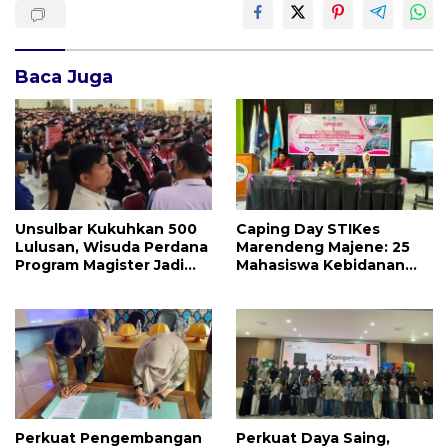
Baca Juga
Unsulbar Kukuhkan 500
Caping Day STIKes
Lulusan, Wisuda Perdana
Marendeng Majene: 25
Program Magister Jadi
Mahasiswa Kebidanan
Tonggak Baru
Resmi Dilepas Jalani
Praktik Klinik Perdana
Perkuat Pengembangan
Perkuat Daya Saing,