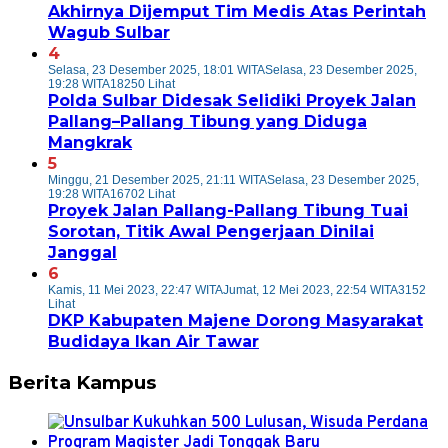
Akhirnya Dijemput Tim Medis Atas Perintah
Wagub Sulbar
4
Selasa, 23 Desember 2025, 18:01 WITA
Selasa, 23 Desember 2025,
19:28 WITA
18250 Lihat
Polda Sulbar Didesak Selidiki Proyek Jalan
Pallang–Pallang Tibung yang Diduga
Mangkrak
5
Minggu, 21 Desember 2025, 21:11 WITA
Selasa, 23 Desember 2025,
19:28 WITA
16702 Lihat
Proyek Jalan Pallang-Pallang Tibung Tuai
Sorotan, Titik Awal Pengerjaan Dinilai
Janggal
6
Kamis, 11 Mei 2023, 22:47 WITA
Jumat, 12 Mei 2023, 22:54 WITA
3152
Lihat
DKP Kabupaten Majene Dorong Masyarakat
Budidaya Ikan Air Tawar
Berita Kampus