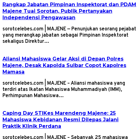
Rangkap Jabatan Pimpinan Inspektorat dan PDAM
Majene Tuai Sorotan, Publik Pertanyakan
Independensi Pengawasan
sorotcelebes.com | MAJENE — Penunjukan seorang pejabat
yang merangkap jabatan sebagai Pimpinan Inspektorat
sekaligus Direktur…
Aliansi Mahasiswa Gelar Aksi di Depan Polres
Majene, Desak Kapolda Sulbar Copot Kapolres
Mamasa
sorotcelebes.com | MAJENE – Aliansi mahasiswa yang
terdiri atas Ikatan Mahasiswa Muhammadiyah (IMM),
Perhimpunan Mahasiswa…
Caping Day STIKes Marendeng Majene: 25
Mahasiswa Kebidanan Resmi Dilepas Jalani
Praktik Klinik Perdana
sorotcelebes.com | MAJENE – Sebanyak 25 mahasiswa