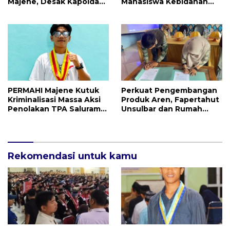
Majene, Desak Kapolda
Mahasiswa Kebidanan
Sulbar Copot Kapolres
Resmi Dilepas Jalani
Mamasa
Praktik Klinik Perdana
PERMAHI Majene Kutuk
Perkuat Pengembangan
Kriminalisasi Massa Aksi
Produk Aren, Fapertahut
Penolakan TPA Saluramo,
Unsulbar dan Rumah
Desak Kapolda Sulbar
BUMN Majene Jalin Kerja
Bebaskan Dua Warga
Sama di Desa Saragian
yang Ditangkap
Rekomendasi untuk kamu