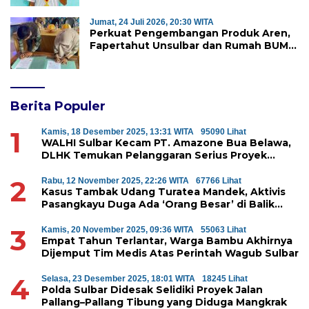
Warga yang Ditangkap
Jumat, 24 Juli 2026, 20:30 WITA
Perkuat Pengembangan Produk Aren,
Fapertahut Unsulbar dan Rumah BUMN
Majene Jalin Kerja Sama di Desa
Saragian
Berita Populer
1
Kamis, 18 Desember 2025, 13:31 WITA
95090 Lihat
WALHI Sulbar Kecam PT. Amazone Bua Belawa,
DLHK Temukan Pelanggaran Serius Proyek
Perumahan di Majene
2
Rabu, 12 November 2025, 22:26 WITA
67766 Lihat
Kasus Tambak Udang Turatea Mandek, Aktivis
Pasangkayu Duga Ada ‘Orang Besar’ di Balik
Penyerobotan Hutan Lindung
3
Kamis, 20 November 2025, 09:36 WITA
55063 Lihat
Empat Tahun Terlantar, Warga Bambu Akhirnya
Dijemput Tim Medis Atas Perintah Wagub Sulbar
4
Selasa, 23 Desember 2025, 18:01 WITA
18245 Lihat
Polda Sulbar Didesak Selidiki Proyek Jalan
Pallang–Pallang Tibung yang Diduga Mangkrak