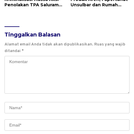
Penolakan TPA Saluramo,
Unsulbar dan Rumah
Desak Kapolda Sulbar
BUMN Majene Jalin Kerja
Bebaskan Dua Warga
Sama di Desa Saragian
yang Ditangkap
Tinggalkan Balasan
Alamat email Anda tidak akan dipublikasikan.
Ruas yang wajib
ditandai
*