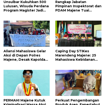
Unsulbar Kukuhkan 500
Rangkap Jabatan
Lulusan, Wisuda Perdana
Pimpinan Inspektorat dan
Program Magister Jadi
PDAM Majene Tuai
Tonggak Baru
Sorotan, Publik
Pertanyakan
Independensi
Pengawasan
Aliansi Mahasiswa Gelar
Caping Day STIKes
Aksi di Depan Polres
Marendeng Majene: 25
Majene, Desak Kapolda
Mahasiswa Kebidanan
Sulbar Copot Kapolres
Resmi Dilepas Jalani
Mamasa
Praktik Klinik Perdana
PERMAHI Majene Kutuk
Perkuat Pengembangan
Kriminalisasi Massa Aksi
Produk Aren, Fapertahut