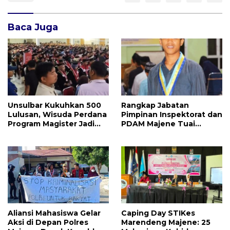
Baca Juga
Unsulbar Kukuhkan 500
Rangkap Jabatan
Lulusan, Wisuda Perdana
Pimpinan Inspektorat dan
Program Magister Jadi
PDAM Majene Tuai
Tonggak Baru
Sorotan, Publik
Pertanyakan
Independensi
Pengawasan
Aliansi Mahasiswa Gelar
Caping Day STIKes
Aksi di Depan Polres
Marendeng Majene: 25