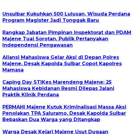
Unsulbar Kukuhkan 500 Lulusan, Wisuda Perdana
Program Magister Jadi Tonggak Baru
Rangkap Jabatan Pimpinan Inspektorat dan PDAM
Majene Tuai Sorotan, Publik Pertanyakan
Independensi Pengawasan
Aliansi Mahasiswa Gelar Aksi di Depan Polres
Majene, Desak Kapolda Sulbar Copot Kapolres
Mamasa
Caping Day STIKes Marendeng Majene: 25
Mahasiswa Kebidanan Resmi Dilepas Jalani
Praktik Klinik Perdana
PERMAHI Majene Kutuk Kriminalisasi Massa Aksi
Penolakan TPA Saluramo, Desak Kapolda Sulbar
Bebaskan Dua Warga yang Ditangkap
Warga Desak Kejari Majene Usut Dugaan