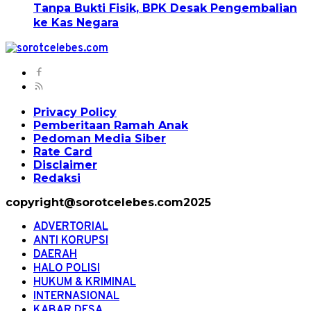
Tanpa Bukti Fisik, BPK Desak Pengembalian
ke Kas Negara
Privacy Policy
Pemberitaan Ramah Anak
Pedoman Media Siber
Rate Card
Disclaimer
Redaksi
copyright@sorotcelebes.com2025
ADVERTORIAL
ANTI KORUPSI
DAERAH
HALO POLISI
HUKUM & KRIMINAL
INTERNASIONAL
KABAR DESA