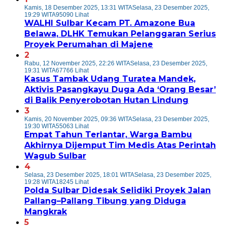
Kamis, 18 Desember 2025, 13:31 WITA
Selasa, 23 Desember 2025,
19:29 WITA
95090 Lihat
WALHI Sulbar Kecam PT. Amazone Bua
Belawa, DLHK Temukan Pelanggaran Serius
Proyek Perumahan di Majene
2
Rabu, 12 November 2025, 22:26 WITA
Selasa, 23 Desember 2025,
19:31 WITA
67766 Lihat
Kasus Tambak Udang Turatea Mandek,
Aktivis Pasangkayu Duga Ada ‘Orang Besar’
di Balik Penyerobotan Hutan Lindung
3
Kamis, 20 November 2025, 09:36 WITA
Selasa, 23 Desember 2025,
19:30 WITA
55063 Lihat
Empat Tahun Terlantar, Warga Bambu
Akhirnya Dijemput Tim Medis Atas Perintah
Wagub Sulbar
4
Selasa, 23 Desember 2025, 18:01 WITA
Selasa, 23 Desember 2025,
19:28 WITA
18245 Lihat
Polda Sulbar Didesak Selidiki Proyek Jalan
Pallang–Pallang Tibung yang Diduga
Mangkrak
5