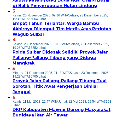
Aktivis Pasangkayu Duga Ada ‘Orang Besar’
di Balik Penyerobotan Hutan Lindung
3
Kamis, 20 November 2025, 09:36 WITA
Selasa, 23 Desember 2025,
19:30 WITA
55064 Lihat
Empat Tahun Terlantar, Warga Bambu
Akhirnya Dijemput Tim Medis Atas Perintah
Wagub Sulbar
4
Selasa, 23 Desember 2025, 18:01 WITA
Selasa, 23 Desember 2025,
19:28 WITA
18252 Lihat
Polda Sulbar Didesak Selidiki Proyek Jalan
Pallang–Pallang Tibung yang Diduga
Mangkrak
5
Minggu, 21 Desember 2025, 21:11 WITA
Selasa, 23 Desember 2025,
19:28 WITA
16705 Lihat
Proyek Jalan Pallang-Pallang Tibung Tuai
Sorotan, Titik Awal Pengerjaan Dinilai
Janggal
6
Kamis, 11 Mei 2023, 22:47 WITA
Jumat, 12 Mei 2023, 22:54 WITA
3153
Lihat
DKP Kabupaten Majene Dorong Masyarakat
Budidaya Ikan Air Tawar