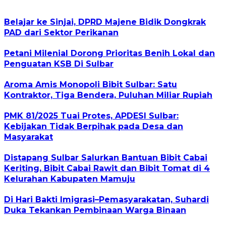
Belajar ke Sinjai, DPRD Majene Bidik Dongkrak
PAD dari Sektor Perikanan
Petani Milenial Dorong Prioritas Benih Lokal dan
Penguatan KSB Di Sulbar
Aroma Amis Monopoli Bibit Sulbar: Satu
Kontraktor, Tiga Bendera, Puluhan Miliar Rupiah
PMK 81/2025 Tuai Protes, APDESI Sulbar:
Kebijakan Tidak Berpihak pada Desa dan
Masyarakat
Distapang Sulbar Salurkan Bantuan Bibit Cabai
Keriting, Bibit Cabai Rawit dan Bibit Tomat di 4
Kelurahan Kabupaten Mamuju
Di Hari Bakti Imigrasi–Pemasyarakatan, Suhardi
Duka Tekankan Pembinaan Warga Binaan