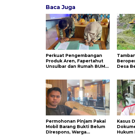
Baca Juga
Perkuat Pengembangan
Tamban
Produk Aren, Fapertahut
Beroper
Unsulbar dan Rumah BUMN
Desa Be
Majene Jalin Kerja Sama di
Minta A
Desa Saragian
Permohonan Pinjam Pakai
Kasus 
Mobil Barang Bukti Belum
Dokume
Direspons, Warga
Hukum H