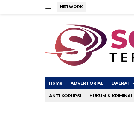
Langsung
NETWORK
ke
konten
Home
ADVERTORIAL
DAERAH
ANTI KORUPSI
HUKUM & KRIMINAL