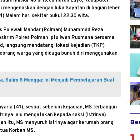
suami inisial MS di Kecamatan Luyo, Kabupaten
si mengenaskan dengan luka Sayatan di bagian leher
) Malam hari sekitar pukul 22.30 wita.
res Polewali Mandar (Polman) Muhammad Reza
eskrim Polres Polman Iptu Iwan Rusmana bersama
d, langsung mendatangi lokasi kejadian (TKP)
eorang warga yang diduga bunuh diri menggunakan
ka, Salim S Mengga: Ini Menjadi Pembelajaran Buat
ayaria (41), sesaat sebelum kejadian, MS terbangun
rinya lalu mengatakan kepada saksi (Istrinya)
Ber
lah itu, MS menyuruh Istrinya agar kerumah orang
tua Korban MS.
1