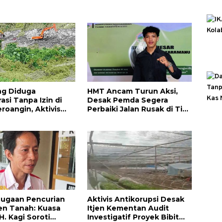
g Diduga
HMT Ancam Turun Aksi,
asi Tanpa Izin di
Desak Pemda Segera
roangin, Aktivis
Perbaiki Jalan Rusak di Tiga
PH Bertindak
Desa Tutar
Dugaan Pencurian
Aktivis Antikorupsi Desak
n Tanah: Kuasa
Itjen Kementan Audit
. Kagi Soroti
Investigatif Proyek Bibit