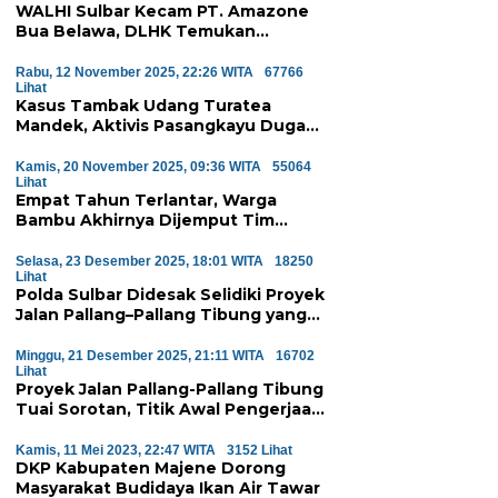
WALHI Sulbar Kecam PT. Amazone
Bua Belawa, DLHK Temukan
Pelanggaran Serius Proyek
Perumahan di Majene
Rabu, 12 November 2025, 22:26 WITA
67766
Lihat
Kasus Tambak Udang Turatea
Mandek, Aktivis Pasangkayu Duga
Ada ‘Orang Besar’ di Balik
Penyerobotan Hutan Lindung
Kamis, 20 November 2025, 09:36 WITA
55064
Lihat
Empat Tahun Terlantar, Warga
Bambu Akhirnya Dijemput Tim
Medis Atas Perintah Wagub Sulbar
Selasa, 23 Desember 2025, 18:01 WITA
18250
Lihat
Polda Sulbar Didesak Selidiki Proyek
Jalan Pallang–Pallang Tibung yang
Diduga Mangkrak
Minggu, 21 Desember 2025, 21:11 WITA
16702
Lihat
Proyek Jalan Pallang-Pallang Tibung
Tuai Sorotan, Titik Awal Pengerjaan
Dinilai Janggal
Kamis, 11 Mei 2023, 22:47 WITA
3152 Lihat
DKP Kabupaten Majene Dorong
Masyarakat Budidaya Ikan Air Tawar