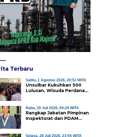
ita Terbaru
Sabtu, 1 Agustus 2026, 20:52 WITA
Unsulbar Kukuhkan 500
Lulusan, Wisuda Perdana
Program Magister Jadi
Tonggak Baru
Rabu, 29 Juli 2026, 09:29 WITA
Rangkap Jabatan Pimpinan
Inspektorat dan PDAM
Majene Tuai Sorotan,
Publik Pertanyakan
Independensi Pengawasan
Selasa, 28 Juli 2026, 23:55 WITA