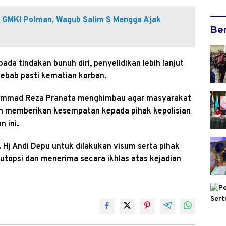
 GMKI Polman, Wagub Salim S Mengga Ajak
Be
a tindakan bunuh diri, penyelidikan lebih lanjut
ebab pasti kematian korban.
ammad Reza Pranata menghimbau agar masyarakat
dan memberikan kesempatan kepada pihak kepolisian
 ini.
 Hj Andi Depu untuk dilakukan visum serta pihak
utopsi dan menerima secara ikhlas atas kejadian