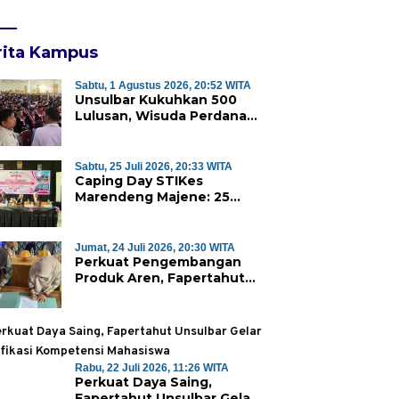
rita Kampus
Sabtu, 1 Agustus 2026, 20:52 WITA
Unsulbar Kukuhkan 500
Lulusan, Wisuda Perdana
Program Magister Jadi
Tonggak Baru
Sabtu, 25 Juli 2026, 20:33 WITA
Caping Day STIKes
Marendeng Majene: 25
Mahasiswa Kebidanan
Resmi Dilepas Jalani Praktik
Klinik Perdana
Jumat, 24 Juli 2026, 20:30 WITA
Perkuat Pengembangan
Produk Aren, Fapertahut
Unsulbar dan Rumah BUMN
Majene Jalin Kerja Sama di
Desa Saragian
Rabu, 22 Juli 2026, 11:26 WITA
Perkuat Daya Saing,
Fapertahut Unsulbar Gelar