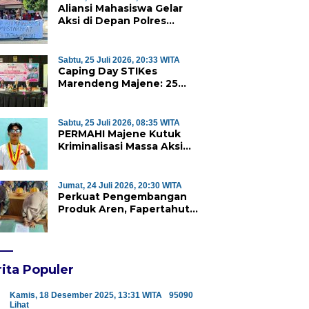
Aliansi Mahasiswa Gelar
Aksi di Depan Polres
Majene, Desak Kapolda
Sulbar Copot Kapolres
Mamasa
Sabtu, 25 Juli 2026, 20:33 WITA
Caping Day STIKes
Marendeng Majene: 25
Mahasiswa Kebidanan
Resmi Dilepas Jalani Praktik
Klinik Perdana
Sabtu, 25 Juli 2026, 08:35 WITA
PERMAHI Majene Kutuk
Kriminalisasi Massa Aksi
Penolakan TPA Saluramo,
Desak Kapolda Sulbar
Bebaskan Dua Warga yang
Jumat, 24 Juli 2026, 20:30 WITA
Ditangkap
Perkuat Pengembangan
Produk Aren, Fapertahut
Unsulbar dan Rumah BUMN
Majene Jalin Kerja Sama di
Desa Saragian
ita Populer
Kamis, 18 Desember 2025, 13:31 WITA
95090
Lihat