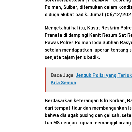
sorotcelebes.com | POLMAN —
Seorang 
Polman, Sulbar, ditemukan dalam kondi
diduga akibat badik. Jumat (06/12/2024
Mengetahui hal itu, Kasat Reskrim Pol
Pranata di dampingi Kanit Resum Sat R
Pawas Polres Polman Ipda Subhan Rasyi
setelah mendapatkan laporan tentang s
senjata tajam jenis badik.
Baca Juga
Jenguk Polisi yang Terlu
Kita Semua
Berdasarkan keterangan Istri Korban, B
dari tempat tidur dan membangunkan Ist
bahwa dia agak pusing dan gelisah. sete
tua MS dengan tujuan memanggil orang 