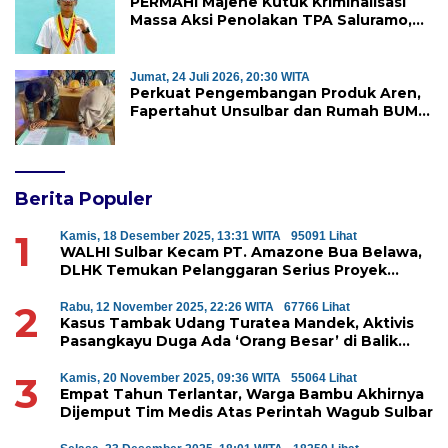
PERMAHI Majene Kutuk Kriminalisasi
Massa Aksi Penolakan TPA Saluramo,
Desak Kapolda Sulbar Bebaskan Dua
Warga yang Ditangkap
Jumat, 24 Juli 2026, 20:30 WITA
Perkuat Pengembangan Produk Aren,
Fapertahut Unsulbar dan Rumah BUMN
Majene Jalin Kerja Sama di Desa
Saragian
Berita Populer
1
Kamis, 18 Desember 2025, 13:31 WITA
95091 Lihat
WALHI Sulbar Kecam PT. Amazone Bua Belawa,
DLHK Temukan Pelanggaran Serius Proyek
Perumahan di Majene
2
Rabu, 12 November 2025, 22:26 WITA
67766 Lihat
Kasus Tambak Udang Turatea Mandek, Aktivis
Pasangkayu Duga Ada ‘Orang Besar’ di Balik
Penyerobotan Hutan Lindung
3
Kamis, 20 November 2025, 09:36 WITA
55064 Lihat
Empat Tahun Terlantar, Warga Bambu Akhirnya
Dijemput Tim Medis Atas Perintah Wagub Sulbar