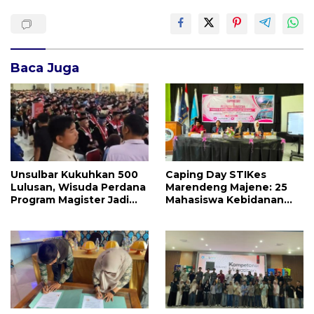
Baca Juga
Unsulbar Kukuhkan 500
Caping Day STIKes
Lulusan, Wisuda Perdana
Marendeng Majene: 25
Program Magister Jadi
Mahasiswa Kebidanan
Tonggak Baru
Resmi Dilepas Jalani
Praktik Klinik Perdana