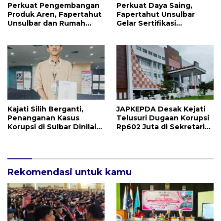
Perkuat Pengembangan
Perkuat Daya Saing,
Produk Aren, Fapertahut
Fapertahut Unsulbar
Unsulbar dan Rumah
Gelar Sertifikasi
BUMN Majene Jalin Kerja
Kompetensi Mahasiswa
Sama di Desa Saragian
Kajati Silih Berganti,
JAPKEPDA Desak Kejati
Penanganan Kasus
Telusuri Dugaan Korupsi
Korupsi di Sulbar Dinilai
Rp602 Juta di Sekretariat
Tetap Mandek
DPRD Sulbar TA 2025
Rekomendasi untuk kamu