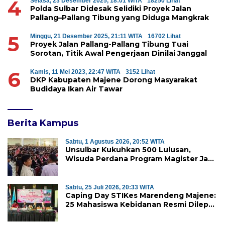
4
Selasa, 23 Desember 2025, 18:01 WITA
18250 Lihat
Polda Sulbar Didesak Selidiki Proyek Jalan
Pallang–Pallang Tibung yang Diduga Mangkrak
5
Minggu, 21 Desember 2025, 21:11 WITA
16702 Lihat
Proyek Jalan Pallang-Pallang Tibung Tuai
Sorotan, Titik Awal Pengerjaan Dinilai Janggal
6
Kamis, 11 Mei 2023, 22:47 WITA
3152 Lihat
DKP Kabupaten Majene Dorong Masyarakat
Budidaya Ikan Air Tawar
Berita Kampus
Sabtu, 1 Agustus 2026, 20:52 WITA
Unsulbar Kukuhkan 500 Lulusan,
Wisuda Perdana Program Magister Jadi
Tonggak Baru
Sabtu, 25 Juli 2026, 20:33 WITA
Caping Day STIKes Marendeng Majene:
25 Mahasiswa Kebidanan Resmi Dilepas
Jalani Praktik Klinik Perdana