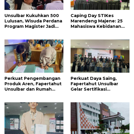
Unsulbar Kukuhkan 500
Caping Day STIKes
Lulusan, Wisuda Perdana
Marendeng Majene: 25
Program Magister Jadi
Mahasiswa Kebidanan
Tonggak Baru
Resmi Dilepas Jalani
Praktik Klinik Perdana
Perkuat Pengembangan
Perkuat Daya Saing,
Produk Aren, Fapertahut
Fapertahut Unsulbar
Unsulbar dan Rumah
Gelar Sertifikasi
BUMN Majene Jalin Kerja
Kompetensi Mahasiswa
Sama di Desa Saragian