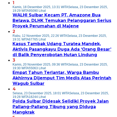
1
Kamis, 18 Desember 2025, 13:31 WITA
Selasa, 23 Desember 2025,
19:29 WITA
95090 Lihat
WALHI Sulbar Kecam PT. Amazone Bua
Belawa, DLHK Temukan Pelanggaran Serius
Proyek Perumahan di Majene
2
Rabu, 12 November 2025, 22:26 WITA
Selasa, 23 Desember 2025,
19:31 WITA
67765 Lihat
Kasus Tambak Udang Turatea Mandek,
Aktivis Pasangkayu Duga Ada ‘Orang Besar’
di Balik Penyerobotan Hutan Lindung
3
Kamis, 20 November 2025, 09:36 WITA
Selasa, 23 Desember 2025,
19:30 WITA
55063 Lihat
Empat Tahun Terlantar, Warga Bambu
Akhirnya Dijemput Tim Medis Atas Perintah
Wagub Sulbar
4
Selasa, 23 Desember 2025, 18:01 WITA
Selasa, 23 Desember 2025,
19:28 WITA
18244 Lihat
Polda Sulbar Didesak Selidiki Proyek Jalan
Pallang–Pallang Tibung yang Diduga
Mangkrak