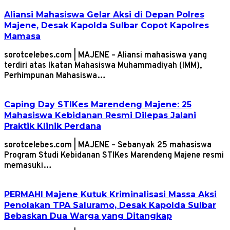
Aliansi Mahasiswa Gelar Aksi di Depan Polres
Majene, Desak Kapolda Sulbar Copot Kapolres
Mamasa
sorotcelebes.com | MAJENE – Aliansi mahasiswa yang
terdiri atas Ikatan Mahasiswa Muhammadiyah (IMM),
Perhimpunan Mahasiswa…
Caping Day STIKes Marendeng Majene: 25
Mahasiswa Kebidanan Resmi Dilepas Jalani
Praktik Klinik Perdana
sorotcelebes.com | MAJENE – Sebanyak 25 mahasiswa
Program Studi Kebidanan STIKes Marendeng Majene resmi
memasuki…
PERMAHI Majene Kutuk Kriminalisasi Massa Aksi
Penolakan TPA Saluramo, Desak Kapolda Sulbar
Bebaskan Dua Warga yang Ditangkap