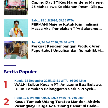
Caping Day STIKes Marendeng Majene:
25 Mahasiswa Kebidanan Resmi Dilepas
Jalani Praktik Klinik Perdana
Sabtu, 25 Juli 2026, 08:35 WITA
PERMAHI Majene Kutuk Kriminalisasi
Massa Aksi Penolakan TPA Saluramo,
Desak Kapolda Sulbar Bebaskan Dua
Warga yang Ditangkap
Jumat, 24 Juli 2026, 20:30 WITA
Perkuat Pengembangan Produk Aren,
Fapertahut Unsulbar dan Rumah BUMN
Majene Jalin Kerja Sama di Desa
Saragian
Berita Populer
1
Kamis, 18 Desember 2025, 13:31 WITA
95093 Lihat
WALHI Sulbar Kecam PT. Amazone Bua Belawa,
DLHK Temukan Pelanggaran Serius Proyek
Perumahan di Majene
2
Rabu, 12 November 2025, 22:26 WITA
67766 Lihat
Kasus Tambak Udang Turatea Mandek, Aktivis
Pasangkayu Duga Ada ‘Orang Besar’ di Balik