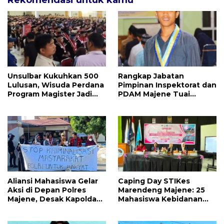
Rekomendasi untuk kamu
Unsulbar Kukuhkan 500
Rangkap Jabatan
Lulusan, Wisuda Perdana
Pimpinan Inspektorat dan
Program Magister Jadi
PDAM Majene Tuai
Tonggak Baru
Sorotan, Publik
Pertanyakan
Independensi
Pengawasan
Aliansi Mahasiswa Gelar
Caping Day STIKes
Aksi di Depan Polres
Marendeng Majene: 25
Majene, Desak Kapolda
Mahasiswa Kebidanan
Sulbar Copot Kapolres
Resmi Dilepas Jalani
Mamasa
Praktik Klinik Perdana