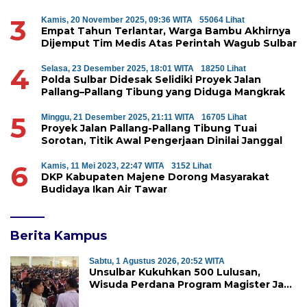
Penyerobotan Hutan Lindung
3
Kamis, 20 November 2025, 09:36 WITA
55064 Lihat
Empat Tahun Terlantar, Warga Bambu Akhirnya
Dijemput Tim Medis Atas Perintah Wagub Sulbar
4
Selasa, 23 Desember 2025, 18:01 WITA
18250 Lihat
Polda Sulbar Didesak Selidiki Proyek Jalan
Pallang–Pallang Tibung yang Diduga Mangkrak
5
Minggu, 21 Desember 2025, 21:11 WITA
16705 Lihat
Proyek Jalan Pallang-Pallang Tibung Tuai
Sorotan, Titik Awal Pengerjaan Dinilai Janggal
6
Kamis, 11 Mei 2023, 22:47 WITA
3152 Lihat
DKP Kabupaten Majene Dorong Masyarakat
Budidaya Ikan Air Tawar
Berita Kampus
Sabtu, 1 Agustus 2026, 20:52 WITA
Unsulbar Kukuhkan 500 Lulusan,
Wisuda Perdana Program Magister Jadi
Tonggak Baru