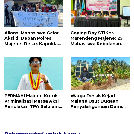
Pengawasan
Aliansi Mahasiswa Gelar
Caping Day STIKes
Aksi di Depan Polres
Marendeng Majene: 25
Majene, Desak Kapolda
Mahasiswa Kebidanan
Sulbar Copot Kapolres
Resmi Dilepas Jalani
Mamasa
Praktik Klinik Perdana
PERMAHI Majene Kutuk
Warga Desak Kejari
Kriminalisasi Massa Aksi
Majene Usut Dugaan
Penolakan TPA Saluramo,
Penyalahgunaan Dana
Desak Kapolda Sulbar
BUMDes Tallambalao
Bebaskan Dua Warga
Rp115 Juta
yang Ditangkap