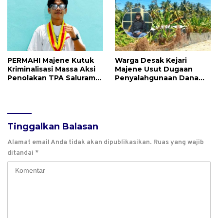
PERMAHI Majene Kutuk
Warga Desak Kejari
Kriminalisasi Massa Aksi
Majene Usut Dugaan
Penolakan TPA Saluramo,
Penyalahgunaan Dana
Desak Kapolda Sulbar
BUMDes Tallambalao
Bebaskan Dua Warga
Rp115 Juta
yang Ditangkap
Tinggalkan Balasan
Alamat email Anda tidak akan dipublikasikan.
Ruas yang wajib
ditandai
*