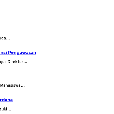
isuda…
densi Pengawasan
igus Direktur…
an Mahasiswa…
erdana
asuki…