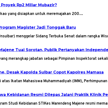
 Proyek Rp2 Miliar Mubazir?
 kakao yang disiapkan untuk meremajakan 200…
Program Magister Jadi Tonggak Baru
(Unsulbar) menggelar Sidang Terbuka Senat dalam rangka W
Majene Tuai Sorotan, Publik Pertanyakan Indepen
yang merangkap jabatan sebagai Pimpinan Inspektorat sekal
ene, Desak Kapolda Sulbar Copot Kapolres Mamasa
diri atas Ikatan Mahasiswa Muhammadiyah (IMM), Perhimpun
a Kebidanan Resmi Dilepas Jalani Praktik Klinik P
gram Studi Kebidanan STIKes Marendeng Majene resmi mem