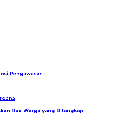
densi Pengawasan
erdana
askan Dua Warga yang Ditangkap