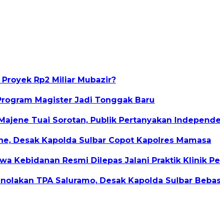
 Proyek Rp2 Miliar Mubazir?
Program Magister Jadi Tonggak Baru
Majene Tuai Sorotan, Publik Pertanyakan Indepen
ene, Desak Kapolda Sulbar Copot Kapolres Mamasa
a Kebidanan Resmi Dilepas Jalani Praktik Klinik P
Penolakan TPA Saluramo, Desak Kapolda Sulbar Beb