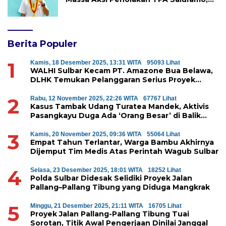
Desak Kapolda Sulbar Bebaskan Dua
Warga yang Ditangkap
Berita Populer
1
Kamis, 18 Desember 2025, 13:31 WITA
95093 Lihat
WALHI Sulbar Kecam PT. Amazone Bua Belawa,
DLHK Temukan Pelanggaran Serius Proyek
Perumahan di Majene
2
Rabu, 12 November 2025, 22:26 WITA
67767 Lihat
Kasus Tambak Udang Turatea Mandek, Aktivis
Pasangkayu Duga Ada ‘Orang Besar’ di Balik
Penyerobotan Hutan Lindung
3
Kamis, 20 November 2025, 09:36 WITA
55064 Lihat
Empat Tahun Terlantar, Warga Bambu Akhirnya
Dijemput Tim Medis Atas Perintah Wagub Sulbar
4
Selasa, 23 Desember 2025, 18:01 WITA
18252 Lihat
Polda Sulbar Didesak Selidiki Proyek Jalan
Pallang–Pallang Tibung yang Diduga Mangkrak
5
Minggu, 21 Desember 2025, 21:11 WITA
16705 Lihat
Proyek Jalan Pallang-Pallang Tibung Tuai
Sorotan, Titik Awal Pengerjaan Dinilai Janggal