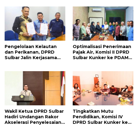
Pengelolaan Kelautan
Optimalisasi Penerimaan
dan Perikanan, DPRD
Pajak Air, Komisi II DPRD
Sulbar Jalin Kerjasama
Sulbar Kunker ke PDAM
dengan LPPM Unhas
Polman
Wakil Ketua DPRD Sulbar
Tingkatkan Mutu
Hadiri Undangan Rakor
Pendidikan, Komisi IV
Akselerasi Penyelesaian
DPRD Sulbar Kunker ke
LHP BPK RI
Disdikpora Provinsi Bali