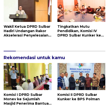
Wakil Ketua DPRD Sulbar
Tingkatkan Mutu
Hadiri Undangan Rakor
Pendidikan, Komisi IV
Akselerasi Penyelesaian
DPRD Sulbar Kunker ke
LHP BPK RI
Disdikpora Provinsi Bali
Rekomendasi untuk kamu
Komisi I DPRD Sulbar
Komisi II DPRD Sulbar
Monev ke Sejumlah
Kunker ke BPS Polman
Masjid Penerima Bantuan
Hibah